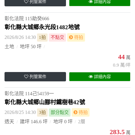
列管案件
詳細內容
彰化法院
115助癸666
彰化縣大城鄉永光段1482地號
2026/8/26 14:30
1拍
不點交
待拍
土地
地坪 50 坪
44
萬
0.9 萬/坪
列管案件
詳細內容
彰化法院
114己54159一
彰化縣大城鄉山腳村鐵樹巷42號
2026/8/25 14:30
3拍
部分點交
待拍
透天
建坪 146.6 坪
地坪 0 坪
2層
283.5
萬