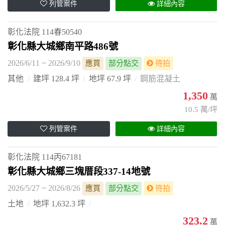
列管案件
詳細內容
彰化法院
114春50540
彰化縣大城鄉南平路486號
2026/6/11 ~ 2026/9/10
應買
部分點交
待拍
其他
建坪 128.4 坪
地坪 67.9 坪
鋼筋混凝土
1,350
萬
10.5 萬/坪
列管案件
詳細內容
彰化法院
114丙67181
彰化縣大城鄉三塊厝段337-14地號
2026/5/27 ~ 2026/8/26
應買
部分點交
待拍
土地
地坪 1,632.3 坪
323.2
萬