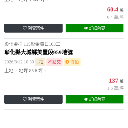
60.4
萬
0.4 萬/坪
列管案件
詳細內容
彰化金拍
115彰金職日103二
彰化縣大城鄉美豐段959地號
2026/8/12 10:30
1拍
不點交
待拍
土地
地坪 85.6 坪
137
萬
1.6 萬/坪
列管案件
詳細內容