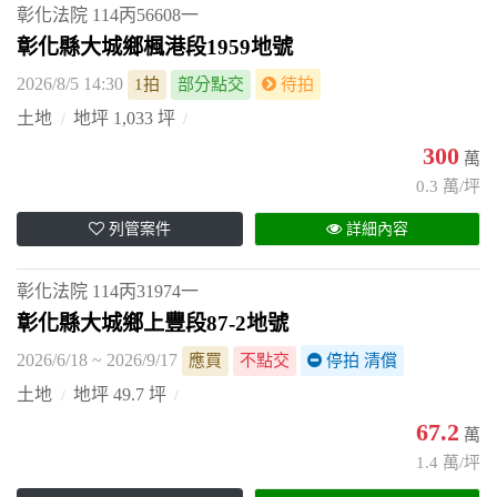
彰化法院
114丙56608一
彰化縣大城鄉楓港段1959地號
2026/8/5 14:30
1拍
部分點交
待拍
土地
地坪 1,033 坪
300
萬
0.3 萬/坪
列管案件
詳細內容
彰化法院
114丙31974一
彰化縣大城鄉上豐段87-2地號
2026/6/18 ~ 2026/9/17
應買
不點交
停拍 清償
土地
地坪 49.7 坪
67.2
萬
1.4 萬/坪