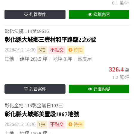
0.1 萬/坪
列管案件
詳細內容
彰化法院
114癸69616
彰化縣大城鄉三豐村和平路臨2之6號
2026/8/12 14:30
3拍
不點交
待拍
其他
建坪 263.5 坪
地坪 0 坪
鐵皮屋
326.4
萬
1.2 萬/坪
列管案件
詳細內容
彰化金拍
115彰金職日103三
彰化縣大城鄉美豐段1867地號
2026/8/12 10:30
1拍
不點交
待拍
土地
地坪 150.8 坪