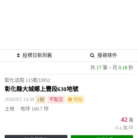
投標日新到舊
搜尋條件
共
17
筆，花
0.18
秒
彰化法院
115乾33952
彰化縣大城鄉上豐段630地號
2026/9/2 14:30
1拍
不點交
待拍
土地
地坪 100.7 坪
42
萬
0.4 萬/坪