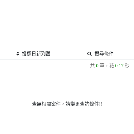
投標日新到舊
搜尋條件
共
0
筆，花
0.17
秒
查無相關案件，請變更查詢條件!!