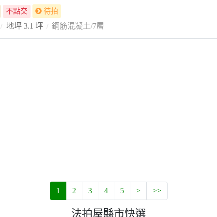
不點交
待拍
地坪 3.1 坪
鋼筋混凝土/7層
1
2
3
4
5
>
>>
法拍屋縣市快選