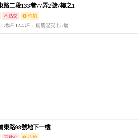
路二段133巷77弄2號7樓之1
不點交
待拍
地坪 12.4 坪
鋼筋混凝土/7層
前東路98號地下一樓
不點交
待拍