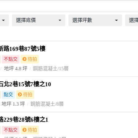
選擇底價
選擇坪數
選擇
路169巷87號5樓
不點交
待拍
地坪 4.8 坪
鋼筋混凝土/15層
北2巷15號7樓之10
點交
待拍
地坪 1.3 坪
鋼筋混凝土/8層
229巷28號6樓之1
不點交
待拍