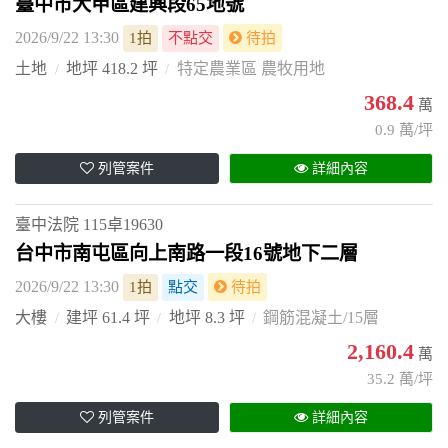
臺中市大甲區建興段65地號
2026/9/22 13:30
1拍
不點交
待拍
土地
地坪 418.2 坪
特定農業區 農牧用地
368.4
萬
0.9 萬/坪
列管案件
詳細內容
臺中法院
115卓19630
台中市南屯區向上南路一段16號地下二層
2026/9/22 13:30
1拍
點交
待拍
大樓
建坪 61.4 坪
地坪 8.3 坪
鋼筋混凝土/15層
2,160.4
萬
35.2 萬/坪
列管案件
詳細內容