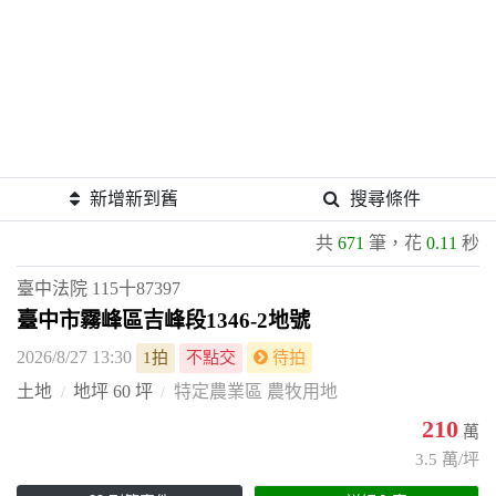
新增新到舊
搜尋條件
共
671
筆，花
0.11
秒
臺中法院
115十87397
臺中市霧峰區吉峰段1346-2地號
2026/8/27 13:30
1拍
不點交
待拍
土地
地坪 60 坪
特定農業區 農牧用地
210
萬
3.5 萬/坪