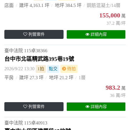
店面
建坪 4,163.1 坪
地坪 384.5 坪
鋼筋混凝土/14層
155,000
萬
37.2 萬/坪
列管案件
詳細內容
臺中法院
115卓38366
台中市北區精武路395巷19號
2026/9/22 13:30
1拍
點交
待拍
平房
建坪 27.3 坪
地坪 21.2 坪
1層
983.2
萬
36 萬/坪
列管案件
詳細內容
臺中法院
115卓40913