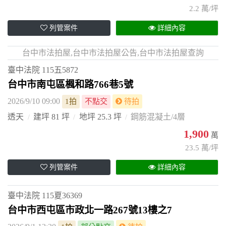
2.2 萬/坪
列管案件
詳細內容
台中市法拍屋,台中市法拍屋公告,台中市法拍屋查詢
臺中法院
115五5872
台中市南屯區楓和路766巷5號
2026/9/10 09:00
1拍
不點交
待拍
透天
建坪 81 坪
地坪 25.3 坪
鋼筋混凝土/4層
1,900
萬
23.5 萬/坪
列管案件
詳細內容
臺中法院
115夏36369
台中市西屯區市政北一路267號13樓之7