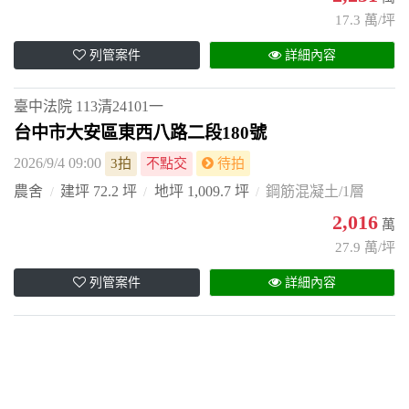
17.3 萬/坪
列管案件
詳細內容
臺中法院
113清24101一
台中市大安區東西八路二段180號
2026/9/4 09:00
3拍
不點交
待拍
農舍
建坪 72.2 坪
地坪 1,009.7 坪
鋼筋混凝土/1層
2,016
萬
27.9 萬/坪
列管案件
詳細內容