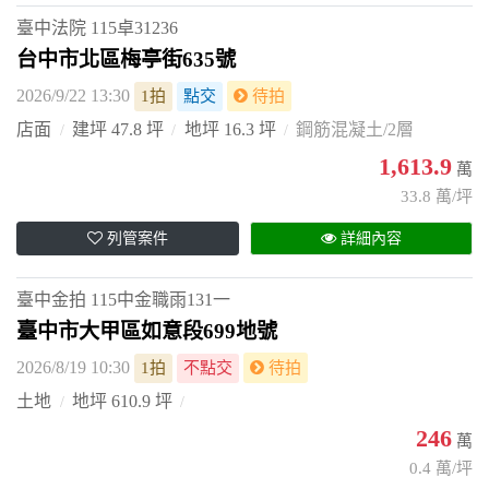
臺中法院
115卓31236
台中市北區梅亭街635號
2026/9/22 13:30
1拍
點交
待拍
店面
建坪 47.8 坪
地坪 16.3 坪
鋼筋混凝土/2層
1,613.9
萬
33.8 萬/坪
列管案件
詳細內容
臺中金拍
115中金職雨131一
臺中市大甲區如意段699地號
2026/8/19 10:30
1拍
不點交
待拍
土地
地坪 610.9 坪
246
萬
0.4 萬/坪