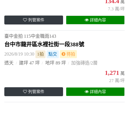
134.4
萬
7.3 萬/坪
列管案件
詳細內容
臺中金拍
115中金職雨143
台中市龍井區水裡社街一段388號
2026/8/19 10:30
1拍
點交
待拍
透天
建坪 47 坪
地坪 89 坪
加強磚造/2層
1,271
萬
27 萬/坪
列管案件
詳細內容