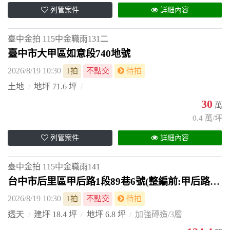
列管案件
詳細內容
臺中金拍
115中金職雨131二
臺中市大甲區如意段740地號
2026/8/19 10:30
1拍
不點交
待拍
土地
地坪 71.6 坪
30
萬
0.4 萬/坪
列管案件
詳細內容
臺中金拍
115中金職雨141
台中市后里區甲后路1段89巷6號(整編前:甲后路65巷4號)
2026/8/19 10:30
1拍
不點交
待拍
透天
建坪 18.4 坪
地坪 6.8 坪
加強磚造/3層