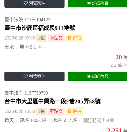
列管案件
詳細內容
臺中法院
113三104122
臺中市沙鹿區福成段911地號
2026/8/28 09:00
1拍
不點交
待拍
土地
地坪 9.1 坪
20
萬
2.2 萬/坪
列管案件
詳細內容
臺中法院
115午59793
台中市大里區中興路一段2巷205弄58號
2026/8/26 13:30
1拍
不點交
待拍
透天
建坪 130.3 坪
地坪 55.2 坪
鋼筋混凝土/4層
2,251
萬