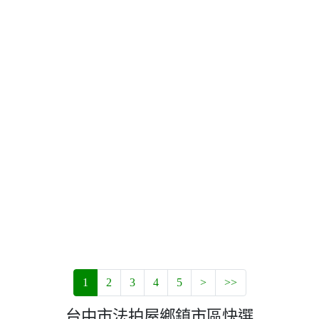
1
2
3
4
5
>
>>
台中市法拍屋鄉鎮市區快選