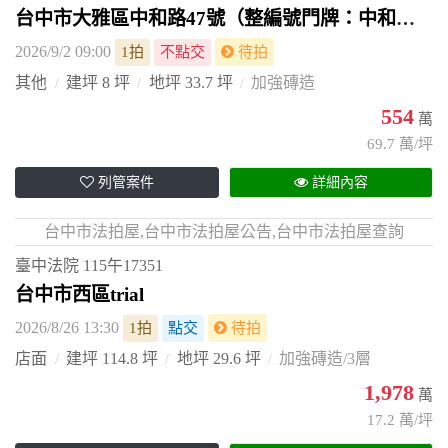
台中市大雅區中和路47號（整編號門牌：中和路90號）
2026/9/2 09:00
1拍
不點交
待拍
其他
建坪 8 坪
地坪 33.7 坪
加強磚造
554
萬
69.7 萬/坪
列管案件
詳細內容
台中市法拍屋,台中市法拍屋公告,台中市法拍屋查詢
臺中法院
115午17351
台中市西區trial
2026/8/26 13:30
1拍
點交
待拍
店面
建坪 114.8 坪
地坪 29.6 坪
加強磚造/3層
1,978
萬
17.2 萬/坪