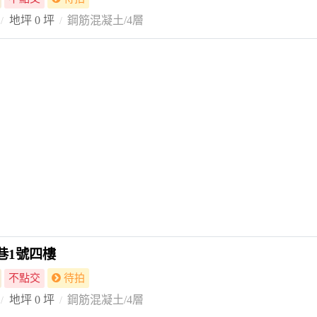
地坪 0 坪
鋼筋混凝土/4層
巷1號四樓
不點交
待拍
地坪 0 坪
鋼筋混凝土/4層