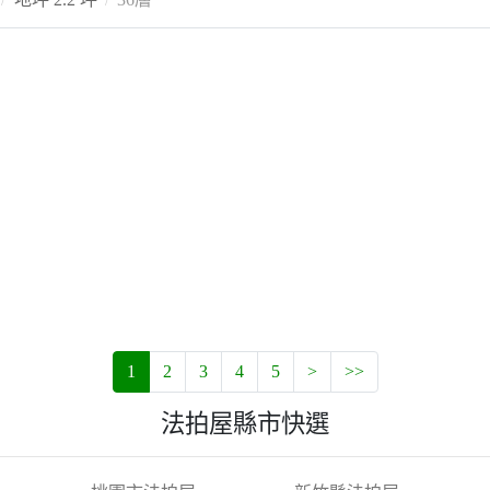
1
2
3
4
5
>
>>
法拍屋縣市快選