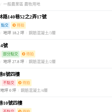
一般農業區 農牧用地
140巷52之2弄17號
點交
待拍
地坪 18.2 坪
鋼筋混凝土/3層
4號
部分點交
待拍
地坪 27.8 坪
鋼筋混凝土/2層
巷8號四樓
不點交
待拍
地坪 0 坪
鋼筋混凝土/4層
巷10號四樓
不點交
待拍