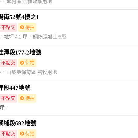
坪
鄉村區 乙種建築用地
街52號4樓之1
不點交
待拍
地坪 4.1 坪
鋼筋混凝土/5層
潭段177-2地號
不點交
待拍
坪
山坡地保育區 農牧用地
段447地號
不點交
待拍
 坪
埔段692地號
不點交
待拍