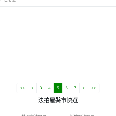
<<
<
3
4
5
6
7
>
>>
法拍屋縣市快選