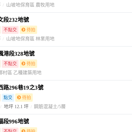
坪
山坡地保育區 農牧用地
段232地號
不點交
待拍
坪
山坡地保育區 林業用地
港段328地號
不點交
待拍
鄉村區 乙種建築用地
路296巷19之3號
點交
待拍
地坪 12.1 坪
鋼筋混凝土/5層
段996地號
不點交
待拍