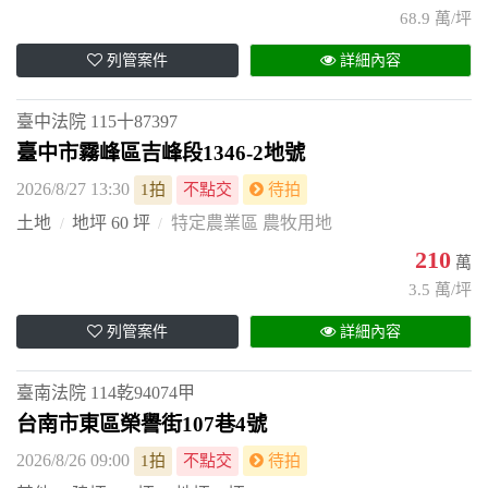
68.9 萬/坪
列管案件
詳細內容
臺中法院
115十87397
臺中市霧峰區吉峰段1346-2地號
2026/8/27 13:30
1拍
不點交
待拍
土地
地坪 60 坪
特定農業區 農牧用地
210
萬
3.5 萬/坪
列管案件
詳細內容
臺南法院
114乾94074甲
台南市東區榮譽街107巷4號
2026/8/26 09:00
1拍
不點交
待拍