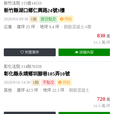
新竹法院
115晉14533
新竹縣湖口鄉仁興路24號3樓
2026/9/4 09:30
1拍
部分點交
待拍
公寓
建坪 25 坪
地坪 9.4 坪
鋼筋混凝土/4層
830
萬
33.3 萬/坪
列管案件
詳細內容
彰化法院
114秋70359
彰化縣永靖鄉圳腳巷105弄10號
2026/9/10 14:30
1拍
不點交
待拍
其他
建坪 42.5 坪
地坪 22.3 坪
鋼筋混凝土
720
萬
16.9 萬/坪