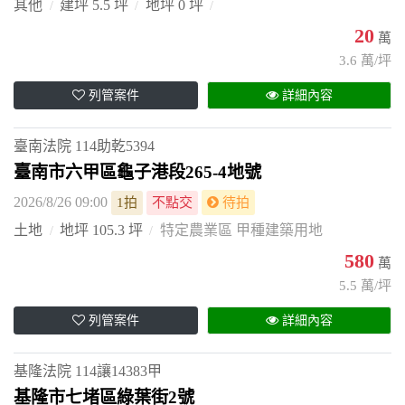
其他
建坪 5.5 坪
地坪 0 坪
20
萬
3.6 萬/坪
列管案件
詳細內容
臺南法院
114助乾5394
臺南市六甲區龜子港段265-4地號
2026/8/26 09:00
1拍
不點交
待拍
土地
地坪 105.3 坪
特定農業區 甲種建築用地
580
萬
5.5 萬/坪
列管案件
詳細內容
基隆法院
114讓14383甲
基隆市七堵區綠葉街2號