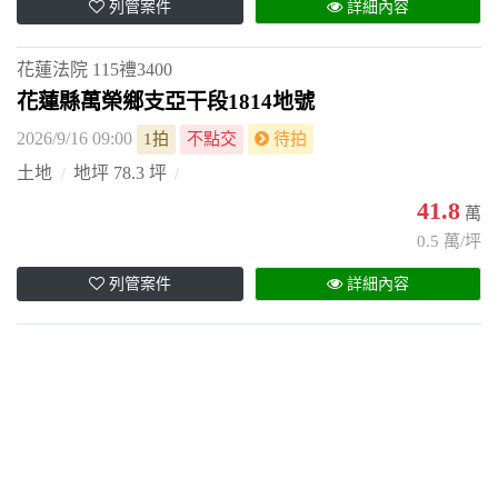
列管案件
詳細內容
花蓮法院
115禮3400
花蓮縣萬榮鄉支亞干段1814地號
2026/9/16 09:00
1拍
不點交
待拍
土地
地坪 78.3 坪
41.8
萬
0.5 萬/坪
列管案件
詳細內容