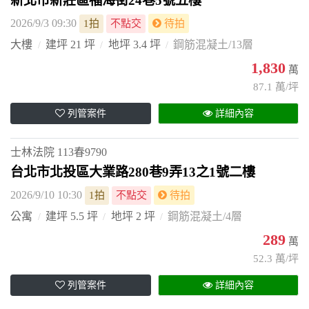
新北市新莊區福海街24巷5號五樓
2026/9/3 09:30
1拍
不點交
待拍
大樓
建坪 21 坪
地坪 3.4 坪
鋼筋混凝土/13層
1,830
萬
87.1 萬/坪
列管案件
詳細內容
士林法院
113春9790
台北市北投區大業路280巷9弄13之1號二樓
2026/9/10 10:30
1拍
不點交
待拍
公寓
建坪 5.5 坪
地坪 2 坪
鋼筋混凝土/4層
289
萬
52.3 萬/坪
列管案件
詳細內容