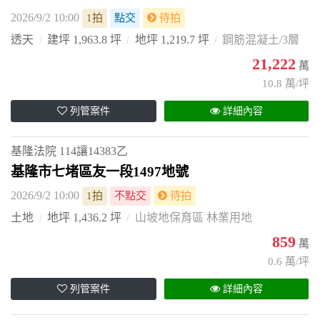
2026/9/2 10:00
1拍
點交
待拍
透天
建坪 1,963.8 坪
地坪 1,219.7 坪
鋼筋混凝土/3層
21,222
萬
10.8 萬/坪
列管案件
詳細內容
基隆法院
114讓14383乙
基隆市七堵區友一段1497地號
2026/9/2 10:00
1拍
不點交
待拍
土地
地坪 1,436.2 坪
山坡地保育區 林業用地
859
萬
0.6 萬/坪
列管案件
詳細內容