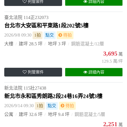
列管案件
詳細內容
臺北法院
114正232073
台北市大安區和平東路1段202號5樓
2026/9/8 09:30
1拍
點交
待拍
大樓
建坪 28.5 坪
地坪 3 坪
鋼筋混凝土/12層
3,695
萬
129.5 萬/坪
列管案件
詳細內容
新北法院
115壯27438
新北市永和區秀朗路2段24巷16弄24號3樓
2026/9/14 09:30
1拍
點交
待拍
公寓
建坪 32.6 坪
地坪 9.4 坪
鋼筋混凝土/5層
2,251
萬