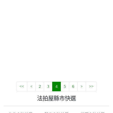
<<
<
2
3
4
5
6
>
>>
法拍屋縣市快選