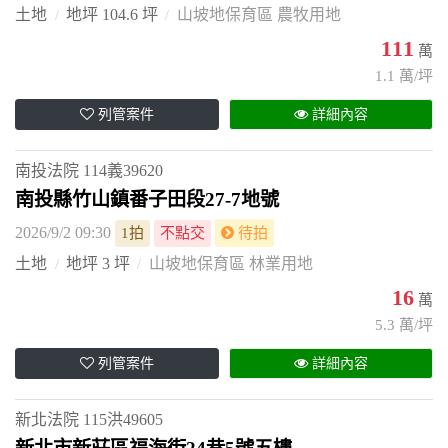
土地
地坪 104.6 坪
山坡地保育區 農牧用地
111
萬
1.1 萬/坪
列管案件
詳細內容
南投法院
114義39620
南投縣竹山鎮番子田段27-7地號
2026/9/2 09:30
1拍
不點交
待拍
土地
地坪 3 坪
山坡地保育區 林業用地
16
萬
5.3 萬/坪
列管案件
詳細內容
新北法院
115洪49605