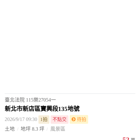
臺北法院
115樂27054一
新北市新店區寶興段135地號
2026/9/17 09:30
1拍
不點交
待拍
土地
地坪 8.3 坪
風景區
52