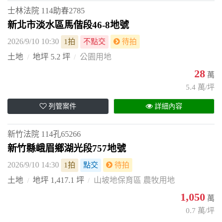
士林法院
114助春2785
新北市淡水區馬偕段46-8地號
2026/9/10 10:30
1拍
不點交
待拍
土地
地坪 5.2 坪
公園用地
28
萬
5.4 萬/坪
列管案件
詳細內容
新竹法院
114孔65266
新竹縣峨眉鄉湖光段757地號
2026/9/10 14:30
1拍
點交
待拍
土地
地坪 1,417.1 坪
山坡地保育區 農牧用地
1,050
萬
0.7 萬/坪