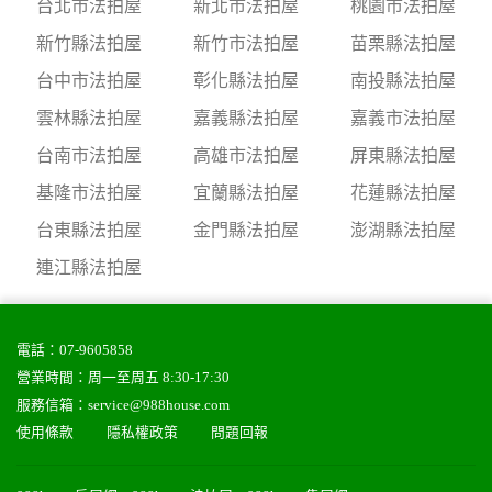
台北市法拍屋
新北市法拍屋
桃園市法拍屋
新竹縣法拍屋
新竹市法拍屋
苗栗縣法拍屋
台中市法拍屋
彰化縣法拍屋
南投縣法拍屋
雲林縣法拍屋
嘉義縣法拍屋
嘉義市法拍屋
台南市法拍屋
高雄市法拍屋
屏東縣法拍屋
基隆市法拍屋
宜蘭縣法拍屋
花蓮縣法拍屋
台東縣法拍屋
金門縣法拍屋
澎湖縣法拍屋
連江縣法拍屋
電話：
07-9605858
營業時間：周一至周五 8:30-17:30
服務信箱：
service@988house.com
使用條款
隱私權政策
問題回報