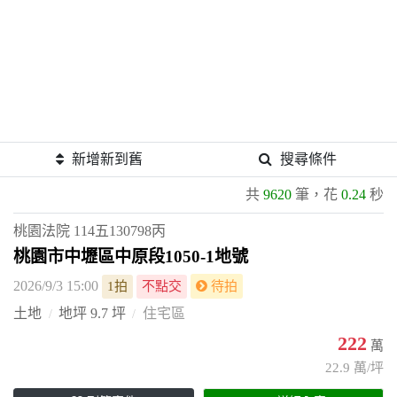
新增新到舊
搜尋條件
共
9620
筆，花
0.24
秒
桃園法院
114五130798丙
桃園市中壢區中原段1050-1地號
2026/9/3 15:00
1拍
不點交
待拍
土地
地坪 9.7 坪
住宅區
222
萬
22.9 萬/坪