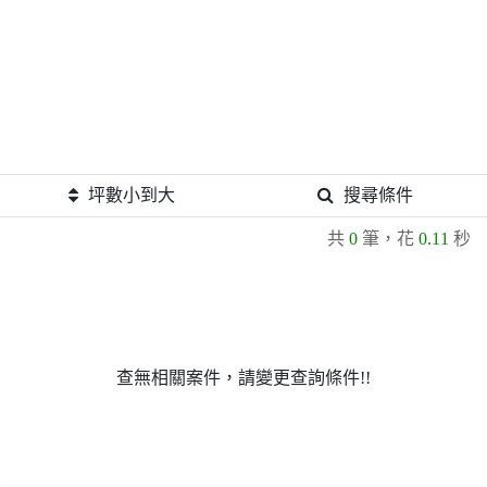
坪數小到大
搜尋條件
共
0
筆，花
0.11
秒
查無相關案件，請變更查詢條件!!