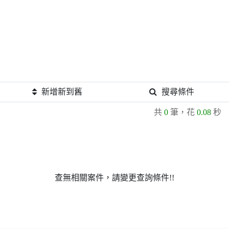
新增新到舊
搜尋條件
共
0
筆，花
0.08
秒
查無相關案件，請變更查詢條件!!