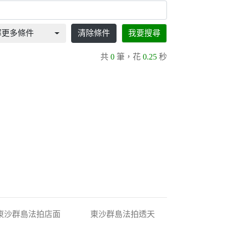
擇更多條件
清除條件
我要搜尋
共
0
筆，花
0.25
秒
東沙群島法拍店面
東沙群島法拍透天