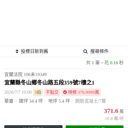
投標日新到舊
搜尋條件
共
1
筆，花
0.16
秒
宜蘭法院
106未19349
宜蘭縣冬山鄉冬山路五段359號7樓之1
2026/7/7 10:00
3拍
不點交
得標 376.9999萬
華廈
建坪 34.4 坪
地坪 5.4 坪
鋼筋混凝土/7層
371.6
萬
10.8 萬/坪