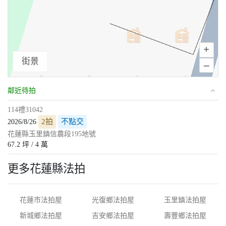
+
街景
–
鄰近待拍
114禮31042
2拍
不點交
2026/8/26
花蓮縣玉里鎮信農段195地號
67.2 坪 / 4 萬
更多花蓮縣法拍
花蓮市法拍屋
光復鄉法拍屋
玉里鎮法拍屋
新城鄉法拍屋
吉安鄉法拍屋
壽豐鄉法拍屋