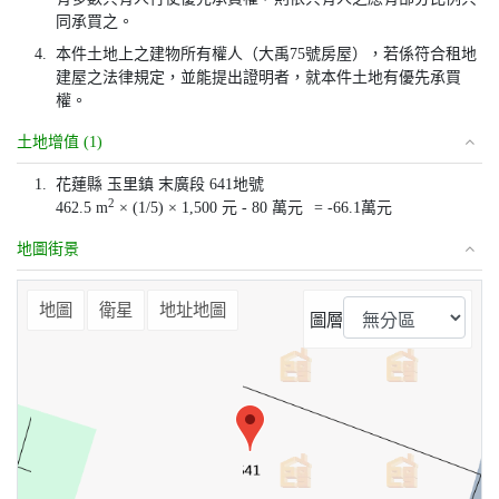
同承買之。
4.
本件土地上之建物所有權人（大禹75號房屋），若係符合租地
建屋之法律規定，並能提出證明者，就本件土地有優先承買
權。
土地增值 (1)
1.
花蓮縣 玉里鎮 末廣段 641地號
2
462.5 m
× (1/5) × 1,500 元 - 80 萬元
= -66.1萬元
地圖街景
⤢
地圖
衛星
地址地圖
圖層