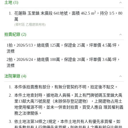
土地 (1)
2
1.
花蓮縣 玉里鎮 末廣段 641地號，面積 462.5 m
，持分 1/5，80
萬
(鄉村區 乙種建築用地)
拍賣紀錄 (2)
1拍，2026/5/13，總底價 125萬，保證金 25萬，坪單價 4.5萬/坪，
流標
2拍，2026/6/24，總底價 100萬，保證金 20萬，坪單價 3.6萬/坪，
流標
法院筆錄 (4)
1.
本件係拍賣應有部分，有無分管契約不明，拍定後不點交。
2.
本件土地查封時，據地政人員稱，其上有門牌號碼玉里鎮大禹
里13鄰大禹75號房屋（未辦保存登記建物），上開建物占用土
地使用權源不明，並未一併查封拍賣，買受人應自 理其權利義
務之法律關係。
3.
依土地法第34條之1規定，本件土地共有人有優先承買權。如
有多數共有人行使優先承買權，則依共有人之應有部分比例共