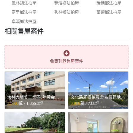
鳳林鎮法拍屋
豐濱鄉法拍屋
瑞穗鄉法拍屋
富里鄉法拍屋
秀林鄉法拍屋
萬榮鄉法拍屋
卓溪鄉法拍屋
相關售屋案件
免費刊登售屋案件
大林大埔美工業區8年黃金廠辦 - 嘉義縣大林鎮售屋
文化路尾獨棟農舍 &農建地 - 嘉義縣民雄鄉售屋
35,000
萬 /
1,366.3坪
3,980
萬 /
73.8坪