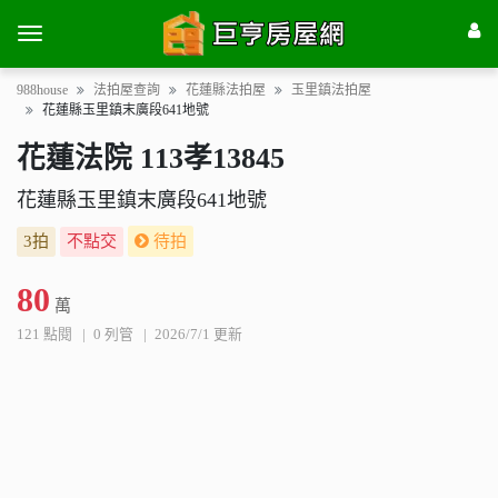
988house
法拍屋查詢
花蓮縣法拍屋
玉里鎮法拍屋
花蓮縣玉里鎮末廣段641地號
花蓮法院 113孝13845
花蓮縣玉里鎮末廣段641地號
3拍
不點交
待拍
80
萬
121 點閱
0 列管
2026/7/1 更新