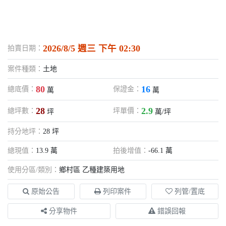
2026/8/5 週三 下午 02:30
拍賣日期：
案件種類：
土地
80
16
總底價：
保證金：
萬
萬
28
2.9
總坪數：
坪單價：
坪
萬/坪
持分地坪：
28 坪
總現值：
13.9 萬
拍後增值：
-66.1 萬
使用分區/類別：
鄉村區 乙種建築用地
原始公告
列印案件
列管/置底
分享物件
錯誤回報