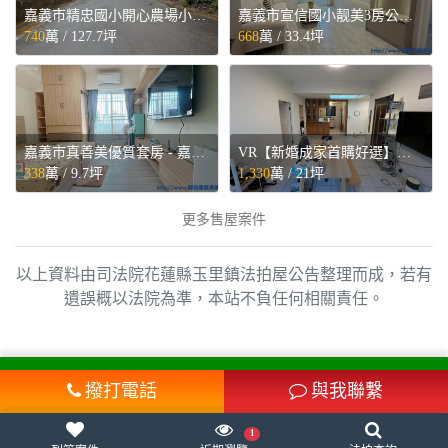
嘉義市精忠國小開心農場小筆農地 - 嘉義市東區售屋
嘉義市宣信國小靓美3房公寓 - 嘉義市東區售屋
740
萬 /
127.7坪
668
萬 /
33.4坪
嘉義市真善美優質套房 - 嘉義市西區售屋
VR【新婚成家首購好選】四號公園暖心2房◕‿◕寓見忠杏 - 新北市中和區售屋
338
萬 /
9.7坪
1,330
萬 /
21坪
更多售屋案件
以上資料由司法院花蓮縣玉里鎮法拍屋公告整理而成，若有
遺誤概以法院為準，本站不負任何相關責任。
撥打電話
與我聯繫
電話：
07-9605858
營業時間：周一至周五 8:30-17:30
1