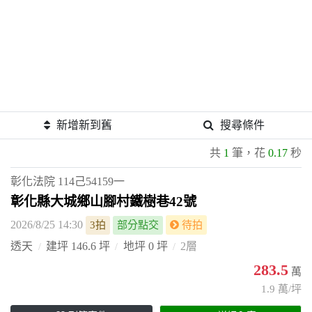
新增新到舊
搜尋條件
共
1
筆，花
0.17
秒
彰化法院
114己54159一
彰化縣大城鄉山腳村鐵樹巷42號
2026/8/25 14:30
3拍
部分點交
待拍
透天
建坪 146.6 坪
地坪 0 坪
2層
283.5
萬
1.9 萬/坪