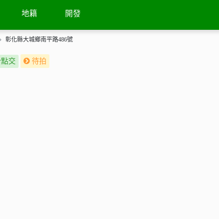
地圖街景
鄰近待拍
撥
地籍
開發
彰化縣大城鄉南平路486號
分點交
待拍