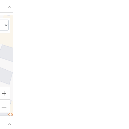
⤢
+
–