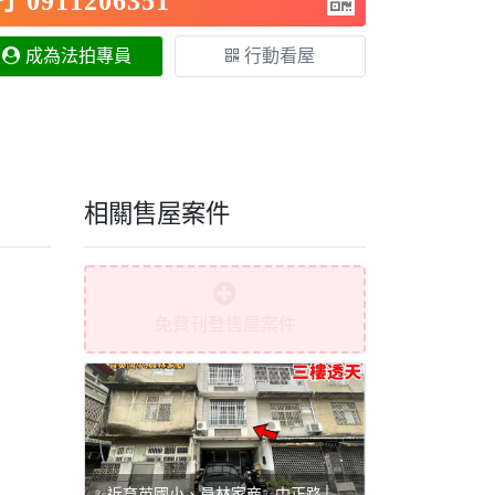
0911206351
成為法拍專員
行動看屋
相關售屋案件
免費刊登售屋案件
✨近育英國小、員林家商✨中正路│翻新三樓透天💥 - 彰化縣員林市售屋