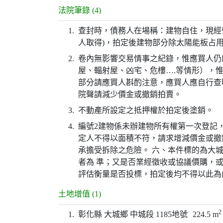
法院筆錄 (4)
1.
查封時，債務人在場稱：建物自住，現經
人取得)，拍定後建物部分除太陽能板占
2.
卷內無影響交易情事之紀錄，惟應買人仍
屋、輻射屋、凶宅、危樓….等情形），
部分請應買人斟酌注意，應買人應自行查
院聲請減少價金或撤銷拍賣。
3.
不動產所設定之抵押權於拍定後塗銷。
4.
編號2建物係未辦建物所有權第一次登記
定人不得以面積不符，請求增減價金或撤
承擔受拆除之危險。 六、本件標的為大
者為 準；又是否業經徵收或協議價購，
評估衡量是否投標，拍定後均不得以此為
土地增值 (1)
2
1.
彰化縣 大城鄉 中城段 1185地號
224.5 m