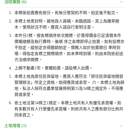
法院筆錄 (6)
1.
本標係拍賣應有部分，有無分管契約不明，拍定後不點交。
2.
本標土地查封時，據地政人員稱，未臨道路，其上為雜草樹
木，使用狀況不明，應買人請自行查明注意。
3.
本件分2標，按各標順序依次開標，於賣得價金已足清償本件
債權總額及執行費時，後順 序之各標即停止拍賣，如有投標亦
不拍定，縱拍定亦得撤銷拍定，債務人如於拍賣期日 準時到
場，得指定各標之開標順序，如未準時到場，則由本院依前述
方法順序開標。
4.
上開不動產1宗，單獨拍賣，請投標人出價。
5.
本標土地為原住民保留地，應買人應符合「原住民保留地開發
管理辦法」所定之資格，始得應買或承受。 六、本標土地為耕
地，私法人除符合農業發展條例第33及34條之規定外，不得應
買或承受。
6.
依土地法第34條之1規定，本標土地共有人有優先承買權。如
有多數共有人行使優先承買權，則依共有人之應有部分比例共
同承買之。
土地增值 (1)