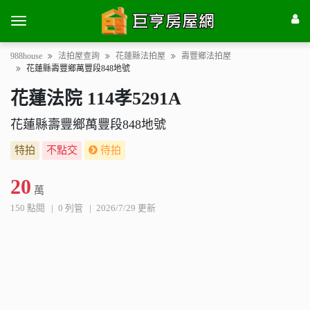
988house
法拍屋查詢
花蓮縣法拍屋
壽豐鄉法拍屋
花蓮縣壽豐鄉萬豐段848地號
花蓮法院 114孝5291A
花蓮縣壽豐鄉萬豐段848地號
特拍
不點交
待拍
20
萬
150 點閱
0 列管
2026/7/29 更新