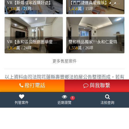
VR【新婚成家首購好選】四號公園暖心2房◕‿◕寓見忠杏 - 新北市中和區售屋
【西門捷運真愛雅筑】◕‿◕寓見忠杏 - 台北市萬華區售屋
1,330
萬 /
21坪
1,458
萬 /
15坪
VR【永和區公所商圈華廈美3房】◕‿◕寓見忠杏 - 新北市永和區售屋
雙和極品獨家!!!永和仁愛特區美3F◕‿◕寓見忠杏 - 新北市永和區售屋
1,850
萬 /
24坪
1,558
萬 /
26坪
更多售屋案件
以上資料由司法院花蓮縣壽豐鄉法拍屋公告整理而成，若有
遺誤概以法院為準，本站不負任何相關責任。
撥打電話
與我聯繫
1
列管案件
近期瀏覽
法拍查詢
電話：
07-9605858
營業時間：周一至周五 8:30-17:30
服務信箱：
service@988house.com