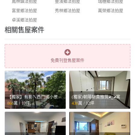
鳳林鎮法拍屋
豐濱鄉法拍屋
瑞穗鄉法拍屋
富里鄉法拍屋
秀林鄉法拍屋
萬榮鄉法拍屋
卓溪鄉法拍屋
相關售屋案件
免費刊登售屋案件
【獨家】有影ㄟ西門國小景觀小品◕‿◕寓見忠杏 - 台北市萬華區售屋
(獨家)朝陽新貴雅筑◕‿◕寓見忠杏 - 桃園市桃園區售屋
868
萬 /
10坪
438
萬 /
12坪