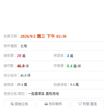
2026/9/2 週三 下午 02:30
拍賣日期：
案件種類：
土地
20
4
總底價：
保證金：
萬
萬
46.8
0.4
總坪數：
坪單價：
坪
萬/坪
持分地坪：
46.8 坪
總現值：
29.4 萬
拍後增值：
9.4 萬
使用分區/類別：
一般農業區 農牧用地
原始公告
列印案件
列管/置底