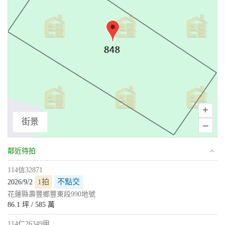
+
街景
–
鄰近待拍
114信32871
1拍
不點交
2026/9/2
花蓮縣壽豐鄉豐東段990地號
86.1 坪 / 585 萬
114仁26349甲