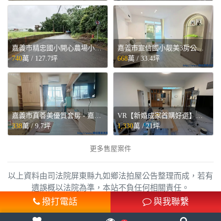
嘉義市精忠國小開心農場小筆農地 - 嘉義市東區售屋
嘉義市宣信國小靓美3房公寓 - 嘉義市東區售屋
740
萬 /
127.7坪
668
萬 /
33.4坪
嘉義市真善美優質套房 - 嘉義市西區售屋
VR【新婚成家首購好選】四號公園暖心2房◕‿◕寓見忠杏 - 新北市中和區售屋
338
萬 /
9.7坪
1,330
萬 /
21坪
更多售屋案件
以上資料由司法院屏東縣九如鄉法拍屋公告整理而成，若有
遺誤概以法院為準，本站不負任何相關責任。
撥打電話
與我聯繫