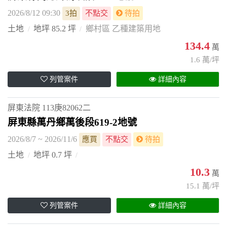
2026/8/12 09:30
3拍
不點交
待拍
土地
地坪 85.2 坪
鄉村區 乙種建築用地
134.4
萬
1.6 萬/坪
列管案件
詳細內容
屏東法院
113庚82062二
屏東縣萬丹鄉萬後段619-2地號
2026/8/7 ~ 2026/11/6
應買
不點交
待拍
土地
地坪 0.7 坪
10.3
萬
15.1 萬/坪
列管案件
詳細內容