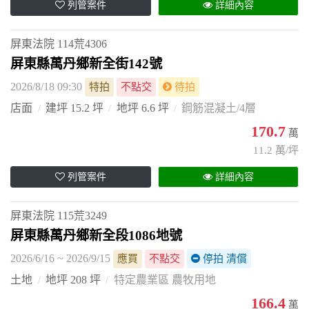
列管案件
詳細內容
屏東法院
114荒4306
屏東縣萬丹鄉新全街142號
2026/8/18 09:30
特拍
不點交
待拍
店面
建坪 15.2 坪
地坪 6.6 坪
鋼筋混凝土/4層
170.7
萬
11.2 萬/坪
列管案件
詳細內容
屏東法院
115荒3249
屏東縣萬丹鄉新全段1086地號
2026/6/16 ~ 2026/9/15
應買
不點交
停拍 清償
土地
地坪 208 坪
特定農業區 農牧用地
166.4
萬