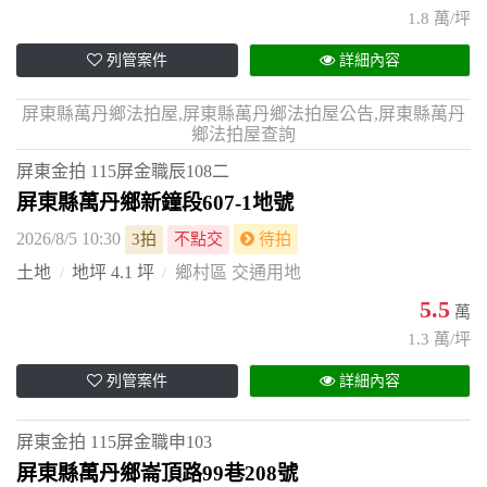
1.8 萬/坪
列管案件
詳細內容
屏東縣萬丹鄉法拍屋,屏東縣萬丹鄉法拍屋公告,屏東縣萬丹
鄉法拍屋查詢
屏東金拍
115屏金職辰108二
屏東縣萬丹鄉新鐘段607-1地號
2026/8/5 10:30
3拍
不點交
待拍
土地
地坪 4.1 坪
鄉村區 交通用地
5.5
萬
1.3 萬/坪
列管案件
詳細內容
屏東金拍
115屏金職申103
屏東縣萬丹鄉崙頂路99巷208號