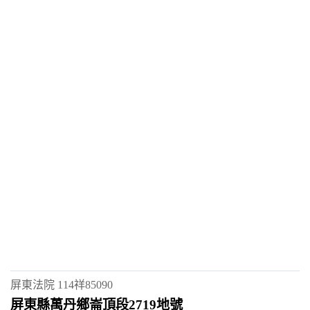
屏東法院
114祥85090
屏東縣萬丹鄉崙頂段2719地號