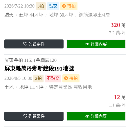
2026/7/22 10:30
3拍
點交
待拍
透天
建坪 44.4 坪
地坪 30.4 坪
鋼筋混凝土/4層
320
萬
7.2 萬/坪
列管案件
詳細內容
屏東金拍
115屏金職辰120
屏東縣萬丹鄉新鐘段191地號
2026/8/5 10:30
2拍
不點交
待拍
土地
地坪 11.4 坪
特定農業區 農牧用地
12
萬
1.1 萬/坪
列管案件
詳細內容