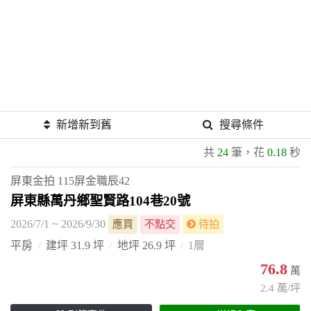
新增新到舊
搜尋條件
共
24
筆，花
0.18
秒
屏東金拍
115屏金職辰42
屏東縣萬丹鄉聖賢路104巷20號
2026/7/1 ~ 2026/9/30
應買
不點交
待拍
平房
建坪 31.9 坪
地坪 26.9 坪
1層
76.8
萬
2.4 萬/坪