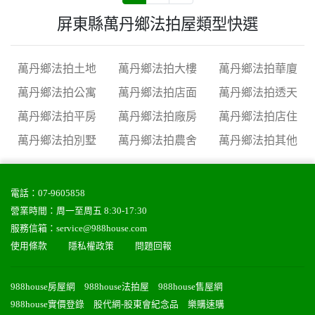
屏東縣萬丹鄉法拍屋類型快選
萬丹鄉法拍土地
萬丹鄉法拍大樓
萬丹鄉法拍華廈
萬丹鄉法拍公寓
萬丹鄉法拍店面
萬丹鄉法拍透天
萬丹鄉法拍平房
萬丹鄉法拍廠房
萬丹鄉法拍店住
萬丹鄉法拍別墅
萬丹鄉法拍農舍
萬丹鄉法拍其他
電話：
07-9605858
營業時間：周一至周五 8:30-17:30
服務信箱：
service@988house.com
使用條款
隱私權政策
問題回報
988house房屋網
988house法拍屋
988house售屋網
988house實價登錄
股代網-股東會紀念品
樂購速購