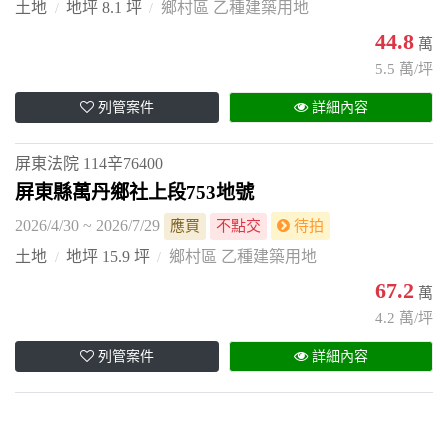
土地
地坪 8.1 坪
鄉村區 乙種建築用地
44.8
萬
5.5 萬/坪
列管案件
詳細內容
屏東法院
114辛76400
屏東縣萬丹鄉社上段753地號
2026/4/30 ~ 2026/7/29
應買
不點交
待拍
土地
地坪 15.9 坪
鄉村區 乙種建築用地
67.2
萬
4.2 萬/坪
列管案件
詳細內容