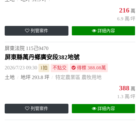
216
萬
6.9 萬/坪
列管案件
詳細內容
屏東法院
115己9470
屏東縣萬丹鄉廣安段382地號
2026/7/23 09:30
1拍
不點交
得標 388.08萬
土地
地坪 293.8 坪
特定農業區 農牧用地
388
萬
1.3 萬/坪
列管案件
詳細內容