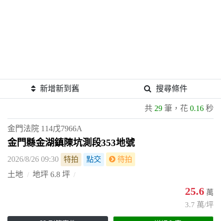
新增新到舊
搜尋條件
共
29
筆，花
0.16
秒
金門法院
114戊7966A
金門縣金湖鎮陳坑測段353地號
2026/8/26 09:30
特拍
點交
待拍
土地
地坪 6.8 坪
25.6
萬
3.7 萬/坪