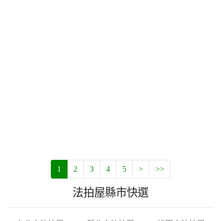
1
2
3
4
5
>
>>
法拍屋縣市快選