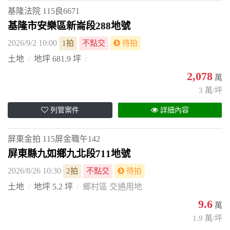
基隆法院
115良6671
基隆市安樂區新崙段288地號
2026/9/2 10:00
1拍
不點交
待拍
土地
地坪 681.9 坪
2,078
萬
3 萬/坪
列管案件
詳細內容
屏東金拍
115屏金職午142
屏東縣九如鄉九北段711地號
2026/8/26 10:30
2拍
不點交
待拍
土地
地坪 5.2 坪
鄉村區 交通用地
9.6
萬
1.9 萬/坪