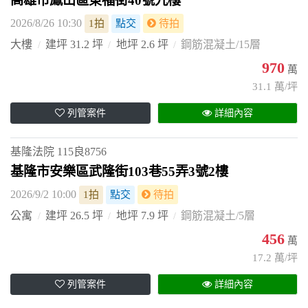
高雄市鳳山區東福街40號九樓
2026/8/26 10:30
1拍
點交
待拍
大樓
建坪 31.2 坪
地坪 2.6 坪
鋼筋混凝土/15層
970
萬
31.1 萬/坪
列管案件
詳細內容
基隆法院
115良8756
基隆市安樂區武隆街103巷55弄3號2樓
2026/9/2 10:00
1拍
點交
待拍
公寓
建坪 26.5 坪
地坪 7.9 坪
鋼筋混凝土/5層
456
萬
17.2 萬/坪
列管案件
詳細內容