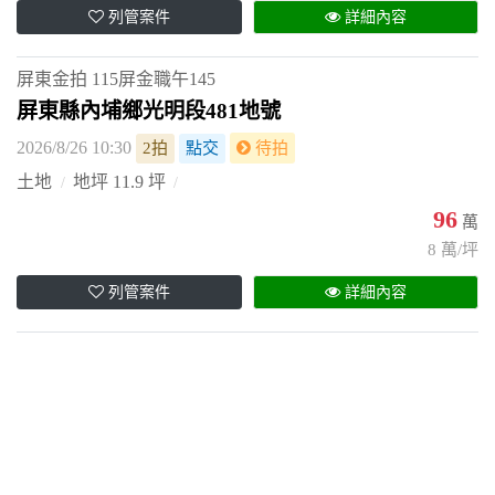
列管案件
詳細內容
屏東金拍
115屏金職午145
屏東縣內埔鄉光明段481地號
2026/8/26 10:30
2拍
點交
待拍
土地
地坪 11.9 坪
96
萬
8 萬/坪
列管案件
詳細內容