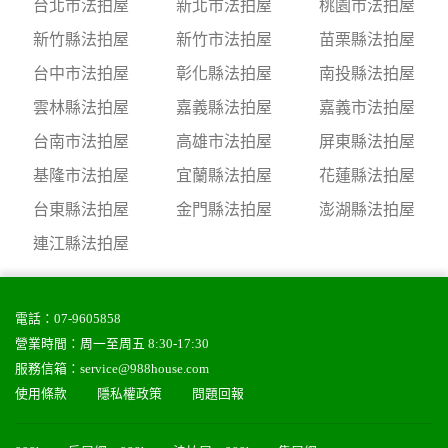
台北市法拍屋
新北市法拍屋
桃園市法拍屋
新竹縣法拍屋
新竹市法拍屋
苗栗縣法拍屋
台中市法拍屋
彰化縣法拍屋
南投縣法拍屋
雲林縣法拍屋
嘉義縣法拍屋
嘉義市法拍屋
台南市法拍屋
高雄市法拍屋
屏東縣法拍屋
基隆市法拍屋
宜蘭縣法拍屋
花蓮縣法拍屋
台東縣法拍屋
金門縣法拍屋
澎湖縣法拍屋
連江縣法拍屋
電話：
07-9605858
營業時間：周一至周五 8:30-17:30
服務信箱：
service@988house.com
使用條款
隱私權政策
問題回報