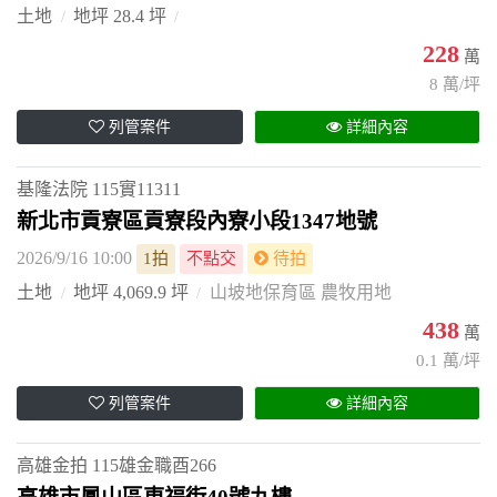
土地
地坪 28.4 坪
228
萬
8 萬/坪
列管案件
詳細內容
基隆法院
115實11311
新北市貢寮區貢寮段內寮小段1347地號
2026/9/16 10:00
1拍
不點交
待拍
土地
地坪 4,069.9 坪
山坡地保育區 農牧用地
438
萬
0.1 萬/坪
列管案件
詳細內容
高雄金拍
115雄金職酉266