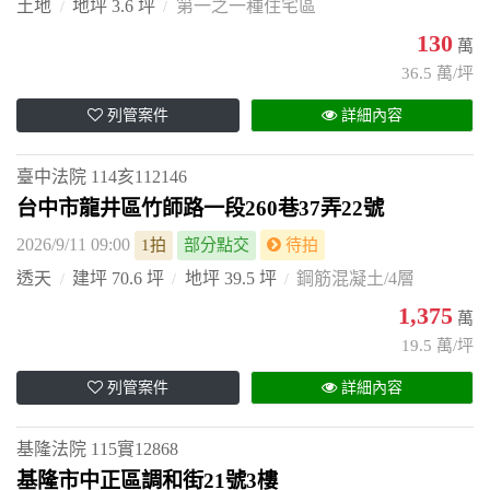
土地
地坪 3.6 坪
第一之一種住宅區
130
萬
36.5 萬/坪
列管案件
詳細內容
臺中法院
114亥112146
台中市龍井區竹師路一段260巷37弄22號
2026/9/11 09:00
1拍
部分點交
待拍
透天
建坪 70.6 坪
地坪 39.5 坪
鋼筋混凝土/4層
1,375
萬
19.5 萬/坪
列管案件
詳細內容
基隆法院
115實12868
基隆市中正區調和街21號3樓