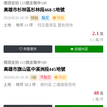
橋頭金拍
115橋金職申108
高雄市杉林區杉林段468-5地號
2026/8/26 10:30
特拍
點交
待拍
土地
地坪 11 坪
特定農業區 農牧用地
2.1
萬
0.2 萬/坪
列管案件
詳細內容
橋頭金拍
115橋金職申180
高雄市旗山區中溪洲段445地號
2026/8/26 10:30
3拍
不點交
待拍
土地
地坪 50.2 坪
鄉村區 乙種建築用地
48
萬
1 萬/坪