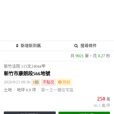
新增新到舊
搜尋條件
共
9921
筆，花
0.27
秒
新竹法院
115文24044甲
新竹市康朗段566地號
2026/9/23 09:30
1拍
不點交
待拍
土地
地坪 6.9 坪
第一之一種住宅區
250
萬
36.3 萬/坪