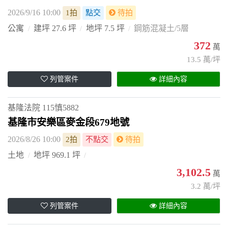
2026/9/16 10:00
1拍
點交
待拍
公寓
建坪 27.6 坪
地坪 7.5 坪
鋼筋混凝土/5層
372
萬
13.5 萬/坪
列管案件
詳細內容
基隆法院
115慎5882
基隆市安樂區麥金段679地號
2026/8/26 10:00
2拍
不點交
待拍
土地
地坪 969.1 坪
3,102.5
萬
3.2 萬/坪
列管案件
詳細內容