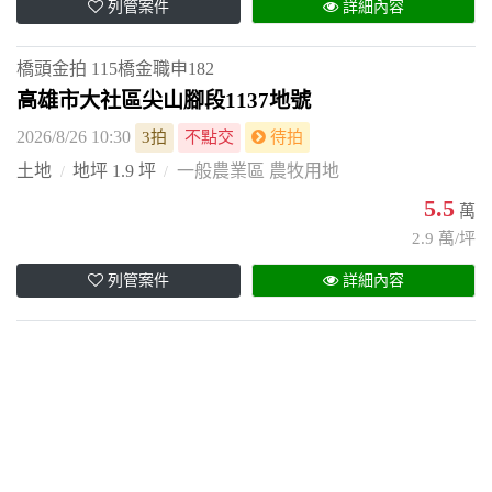
列管案件
詳細內容
橋頭金拍
115橋金職申182
高雄市大社區尖山腳段1137地號
2026/8/26 10:30
3拍
不點交
待拍
土地
地坪 1.9 坪
一般農業區 農牧用地
5.5
萬
2.9 萬/坪
列管案件
詳細內容