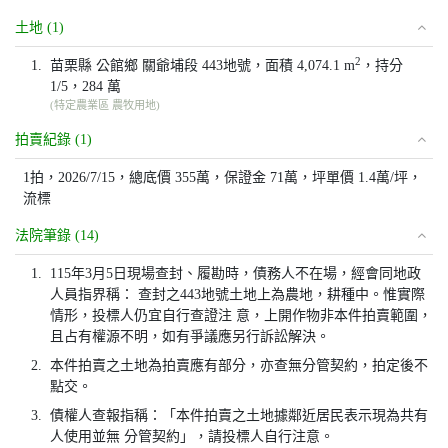
土地 (1)
2
1.
苗栗縣 公館鄉 關爺埔段 443地號，面積 4,074.1 m
，持分
1/5，284 萬
(特定農業區 農牧用地)
拍賣紀錄 (1)
1拍，2026/7/15，總底價 355萬，保證金 71萬，坪單價 1.4萬/坪，
流標
法院筆錄 (14)
1.
115年3月5日現場查封、履勘時，債務人不在場，經會同地政
人員指界稱： 查封之443地號土地上為農地，耕種中。惟實際
情形，投標人仍宜自行查證注 意，上開作物非本件拍賣範圍，
且占有權源不明，如有爭議應另行訴訟解決。
2.
本件拍賣之土地為拍賣應有部分，亦查無分管契約，拍定後不
點交。
3.
債權人查報指稱：「本件拍賣之土地據鄰近居民表示現為共有
人使用並無 分管契約」，請投標人自行注意。