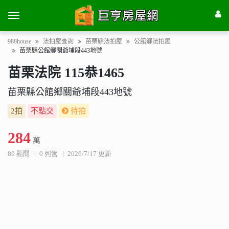
988house
法拍屋查詢
苗栗縣法拍屋
公館鄉法拍屋
苗栗縣公館鄉關爺埔段443地號
苗栗法院 115恭1465
苗栗縣公館鄉關爺埔段443地號
2拍
不點交
待拍
284
萬
89 點閱
0 列管
2026/7/17 更新