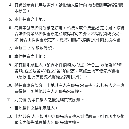
4.
其餘公示資訊無法盡列，請投標人自行向地政機關申請登記謄
本參閱。
5.
本件拍賣之土地：
6.
為農業發展條例所稱之耕地，私法人或合法登記 之寺廟，除符
合該條例第33條但書規定並取得許可者外，不得應買或承受。
如 符合上開但書規定者，應將相關許可證明文件附於投標書。
7.
查無三七五 租約登記。
8.
本件拍賣之土地：
9.
如有耕地承租人（須向本件債務人承租）符合土 地法第107條
第1項或民法第460條之1第1項規定，就該土地有優先承買權
（須提 出具有優先承買權之證明文件）。
10.
係拍賣應有部分，土地共有人有優先 承買權，若共有人之一應
買得標，則其他共有人無優先承買權。
11.
前開優 先承買權人之優先購買次序如下：
12.
租地耕作之耕地承租人。
13.
土地共有 人。如其中之優先購買權人到場應買，則同順序及後
順序之優先購買權人無優 先購買權。