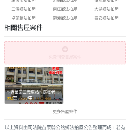
頭份市法拍屋
造橋鄉法拍屋
後龍鎮法拍屋
三灣鄉法拍屋
南庄鄉法拍屋
大湖鄉法拍屋
卓蘭鎮法拍屋
獅潭鄉法拍屋
泰安鄉法拍屋
相關售屋案件
免費刊登售屋案件
✨近苗栗三義車站、廣盛老街✨站前四樓車庫別墅💥 - 苗栗縣三義鄉售屋
992
萬 /
75.7坪
更多售屋案件
以上資料由司法院苗栗縣公館鄉法拍屋公告整理而成，若有