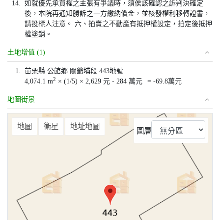
14.
如就優先承買權之主張有爭議時，須俟該確認之訴判決確定
後，本院再通知勝訴之一方繳納價金，並核發權利移轉證書，
請投標人注意。 六、拍賣之不動產有抵押權設定，拍定後抵押
權塗銷。
土地增值 (1)
1.
苗栗縣 公館鄉 關爺埔段 443地號
2
4,074.1 m
× (1/5) × 2,629 元 - 284 萬元
= -69.8萬元
地圖街景
⤢
地圖
衛星
地址地圖
圖層