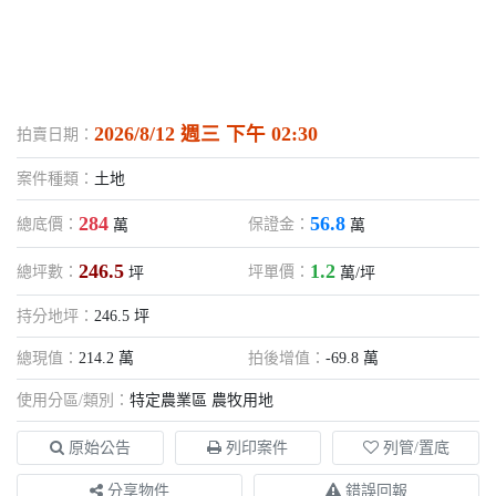
2026/8/12 週三 下午 02:30
拍賣日期：
案件種類：
土地
284
56.8
總底價：
保證金：
萬
萬
246.5
1.2
總坪數：
坪單價：
坪
萬/坪
持分地坪：
246.5 坪
總現值：
214.2 萬
拍後增值：
-69.8 萬
使用分區/類別：
特定農業區 農牧用地
原始公告
列印案件
列管/置底
分享物件
錯誤回報