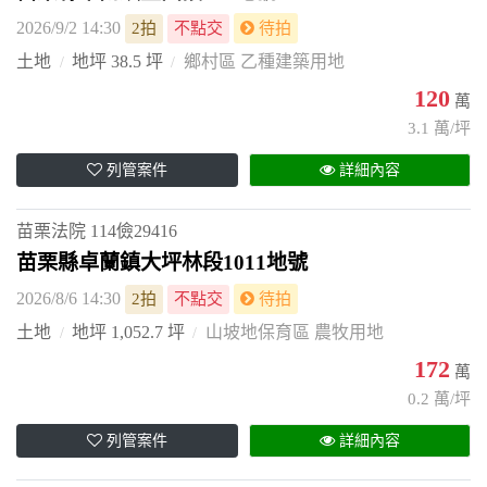
2026/9/2 14:30
2拍
不點交
待拍
土地
地坪 38.5 坪
鄉村區 乙種建築用地
120
萬
3.1 萬/坪
列管案件
詳細內容
苗栗法院
114儉29416
苗栗縣卓蘭鎮大坪林段1011地號
2026/8/6 14:30
2拍
不點交
待拍
土地
地坪 1,052.7 坪
山坡地保育區 農牧用地
172
萬
0.2 萬/坪
列管案件
詳細內容