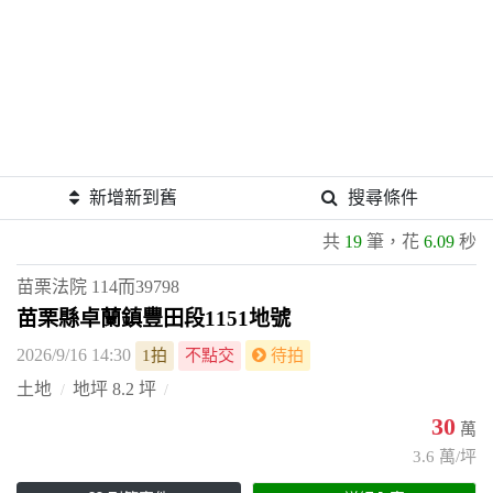
新增新到舊
搜尋條件
共
19
筆，花
6.09
秒
苗栗法院
114而39798
苗栗縣卓蘭鎮豐田段1151地號
2026/9/16 14:30
1拍
不點交
待拍
土地
地坪 8.2 坪
30
萬
3.6 萬/坪