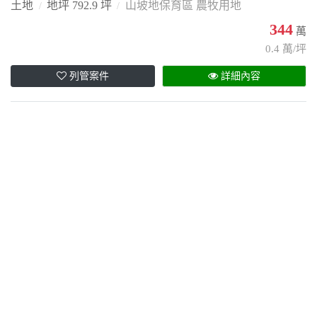
土地
地坪 792.9 坪
山坡地保育區 農牧用地
344
萬
0.4 萬/坪
列管案件
詳細內容