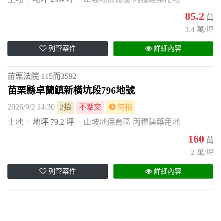
85.2
萬
3.4 萬/坪
列管案件
詳細內容
苗栗法院
115而3592
苗栗縣卓蘭鎮新橫坑段796地號
2026/9/2 14:30
2拍
不點交
待拍
土地
地坪 79.2 坪
山坡地保育區 丙種建築用地
160
萬
2 萬/坪
列管案件
詳細內容