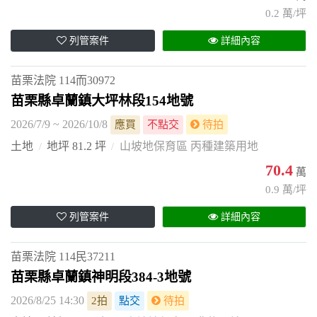
0.2 萬/坪
列管案件
詳細內容
苗栗法院
114而30972
苗栗縣卓蘭鎮大坪林段154地號
2026/7/9 ~ 2026/10/8
應買
不點交
待拍
土地
地坪 81.2 坪
山坡地保育區 丙種建築用地
70.4
萬
0.9 萬/坪
列管案件
詳細內容
苗栗法院
114民37211
苗栗縣卓蘭鎮神明段384-3地號
2026/8/25 14:30
2拍
點交
待拍