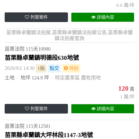
0.6 萬/坪
列管案件
詳細內容
苗栗縣卓蘭鎮法拍屋,苗栗縣卓蘭鎮法拍屋公告,苗栗縣卓蘭
鎮法拍屋查詢
苗栗法院
115天10986
苗栗縣卓蘭鎮明德段630地號
2026/9/2 14:30
1拍
點交
待拍
土地
地坪 124.9 坪
特定農業區 農牧用地
120
萬
1 萬/坪
列管案件
詳細內容
苗栗法院
115天12581
苗栗縣卓蘭鎮大坪林段1147-3地號