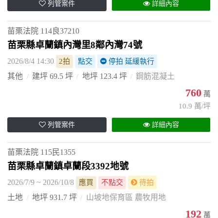
列管案件
詳細內容
苗栗法院
114良37210
苗栗縣卓蘭鎮內灣里8鄰內灣74號
2026/8/4 14:30
2拍
點交
停拍 延緩執行
其他
建坪 69.5 坪
地坪 123.4 坪
鋼筋混凝土
760
萬
10.9 萬/坪
列管案件
詳細內容
苗栗法院
115民1355
苗栗縣卓蘭鎮卓蘭段3392地號
2026/7/9 ~ 2026/10/8
應買
不點交
待拍
土地
地坪 931.7 坪
山坡地保育區 農牧用地
192
萬