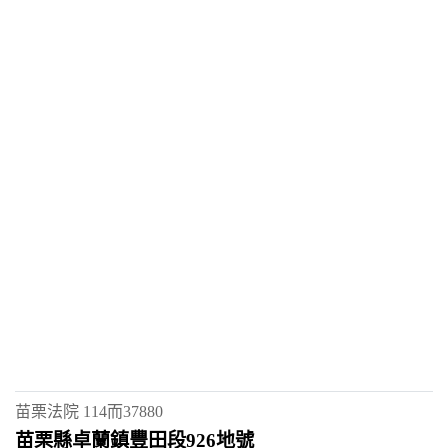
苗栗法院
114而37880
苗栗縣卓蘭鎮豐田段926地號