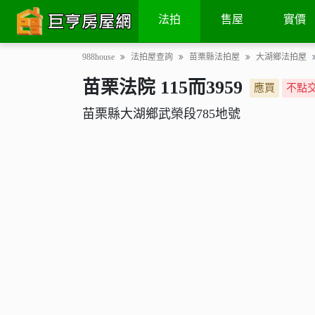
土地
拍賣紀錄
法院筆錄
土地增值
地圖
法拍
售屋
實價
988house
法拍屋查詢
苗栗縣法拍屋
大湖鄉法拍屋
苗栗法院 115而3959
應買
不點
苗栗縣大湖鄉武榮段785地號