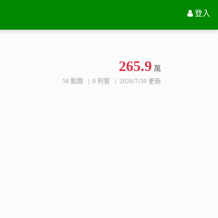
撥打電話
0966385311 陳廣田
與我聯繫
登入
265.9
萬
58 點閱
0 列管
2026/7/30 更新