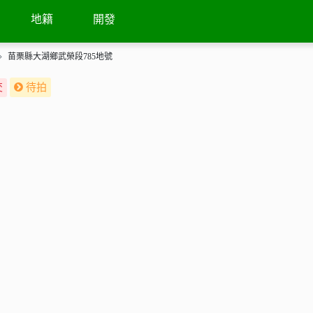
街景
鄰近待拍
地籍
開發
苗栗縣大湖鄉武榮段785地號
交
待拍