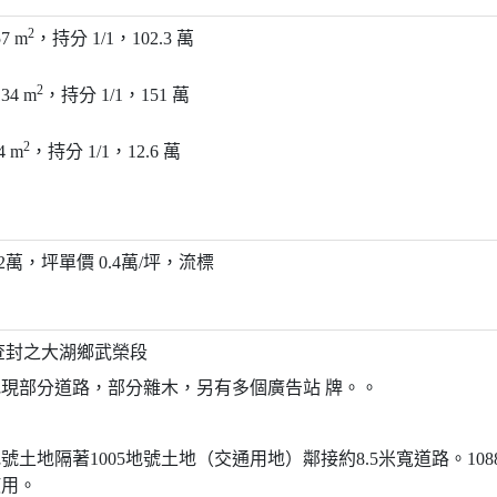
2
7 m
，持分 1/1，102.3 萬
2
4 m
，持分 1/1，151 萬
2
 m
，持分 1/1，12.6 萬
3.2萬，坪單價 0.4萬/坪，流標
：查封之大湖鄉武榮段
號土地現部分道路，部分雜木，另有多個廣告站 牌。。
地號土地隔著1005地號土地（交通用地）鄰接約8.5米寬道路。108
使用。