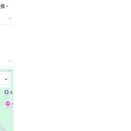
負擔。
⤢