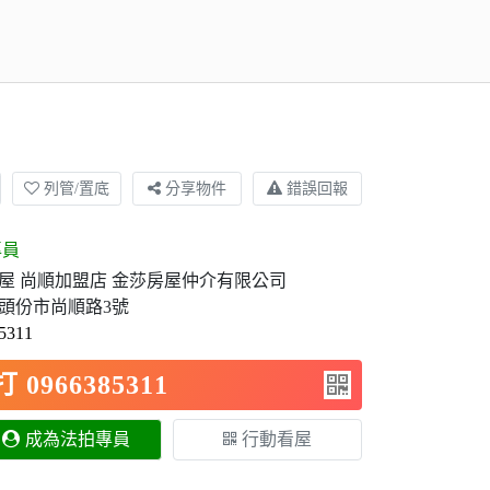
列管/置底
分享物件
錯誤回報
專員
屋 尚順加盟店 金莎房屋仲介有限公司
頭份市尚順路3號
311
0966385311
成為法拍專員
行動看屋