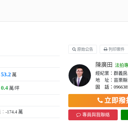
原始公告
列印案件
陳廣田
法拍
經紀業：群義房
53.2
：
萬
地 址：苗栗縣
0.4
固 話：0966385
：
萬/坪
立即撥打 
值：
-174.4 萬
專員與我聯絡