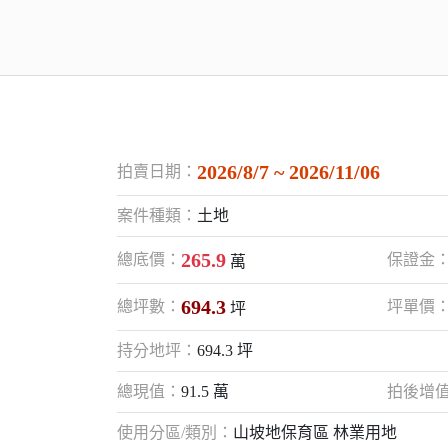
2026/8/7 ~ 2026/11/06
拍賣日期：
案件種類：
土地
265.9
總底價：
保證金
萬
694.3
總坪數：
坪單價
坪
持分地坪：
694.3 坪
總現值：
91.5 萬
拍後增
使用分區/類別：
山坡地保育區 林業用地