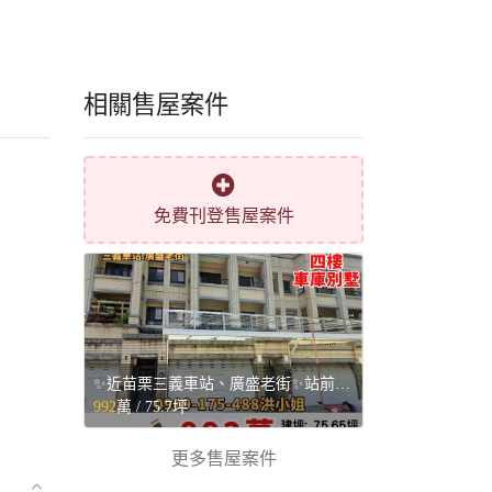
相關售屋案件
免費刊登售屋案件
✨近苗栗三義車站、廣盛老街✨站前四樓車庫別墅💥 - 苗栗縣三義鄉售屋
992
萬 /
75.7坪
更多售屋案件