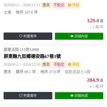
2026/8/12 ~ 2026/11/11
應買
不點交
待拍
土地
地坪 107.6 坪
129.4
萬
1.2 萬/坪
列管案件
詳細內容
屏東法院
115荒12808
屏東縣九如鄉德安路67巷3號
2026/8/11 ~ 2026/11/10
應買
不點交
待拍
透天
建坪 69.1 坪
地坪 27.9 坪
鋼筋混凝土/4層
284.9
萬
4.1 萬/坪
列管案件
詳細內容