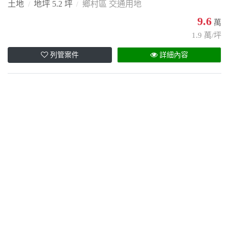
土地
地坪 5.2 坪
鄉村區 交通用地
9.6
萬
1.9 萬/坪
列管案件
詳細內容