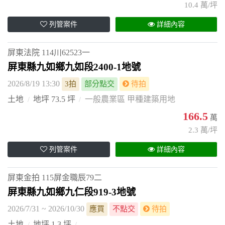
10.4 萬/坪
列管案件
詳細內容
屏東法院
114川62523一
屏東縣九如鄉九如段2400-1地號
2026/8/19 13:30
3拍
部分點交
待拍
土地
地坪 73.5 坪
一般農業區 甲種建築用地
166.5
萬
2.3 萬/坪
列管案件
詳細內容
屏東金拍
115屏金職辰79二
屏東縣九如鄉九仁段919-3地號
2026/7/31 ~ 2026/10/30
應買
不點交
待拍
土地
地坪 1.3 坪