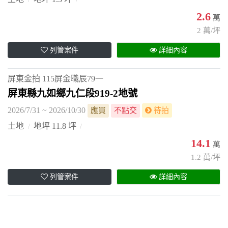
2.6
萬
2 萬/坪
列管案件
詳細內容
屏東金拍
115屏金職辰79一
屏東縣九如鄉九仁段919-2地號
2026/7/31 ~ 2026/10/30
應買
不點交
待拍
土地
地坪 11.8 坪
14.1
萬
1.2 萬/坪
列管案件
詳細內容