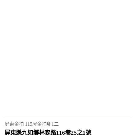
屏東金拍
115屏金拍卯1二
屏東縣九如鄉林森路116巷25之1號