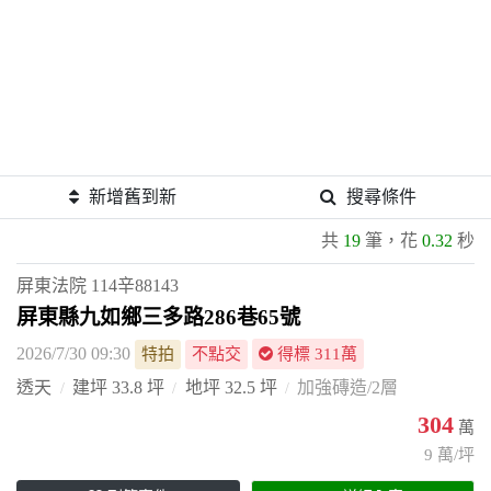
新增舊到新
搜尋條件
共
19
筆，花
0.32
秒
屏東法院
114辛88143
屏東縣九如鄉三多路286巷65號
2026/7/30 09:30
特拍
不點交
得標 311萬
透天
建坪 33.8 坪
地坪 32.5 坪
加強磚造/2層
304
萬
9 萬/坪