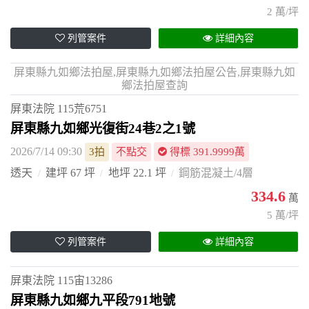
2 萬/坪
列管案件
詳細內容
屏東縣九如鄉法拍屋,屏東縣九如鄉法拍屋公告,屏東縣九如
鄉法拍屋查詢
屏東法院
115荒6751
屏東縣九如鄉光復街24巷2之1號
2026/7/14 09:30
3拍
不點交
得標 391.9999萬
透天
建坪 67 坪
地坪 22.1 坪
鋼筋混凝土/4層
334.6
萬
5 萬/坪
列管案件
詳細內容
屏東法院
115宙13286
屏東縣九如鄉九平段791地號