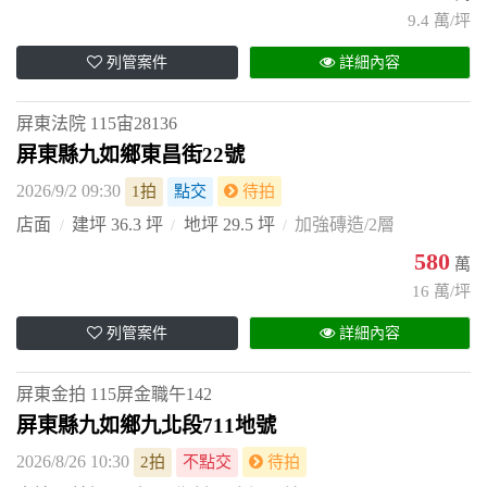
9.4 萬/坪
列管案件
詳細內容
屏東法院
115宙28136
屏東縣九如鄉東昌街22號
2026/9/2 09:30
1拍
點交
待拍
店面
建坪 36.3 坪
地坪 29.5 坪
加強磚造/2層
580
萬
16 萬/坪
列管案件
詳細內容
屏東金拍
115屏金職午142
屏東縣九如鄉九北段711地號
2026/8/26 10:30
2拍
不點交
待拍