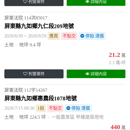
列管案件
詳細內容
屏東法院
114洪85017
屏東縣九如鄉九仁段209地號
2026/6/30 ~ 2026/9/29
應買
不點交
停拍 清償
土地
地坪 9.4 坪
21.2
萬
2.3 萬/坪
列管案件
詳細內容
屏東法院
112宇14267
屏東縣九如鄉惠農段1078地號
2026/7/15 09:30
1拍
不點交
停拍 清償
土地
地坪 224.5 坪
一般農業區 甲種建築用地
440
萬