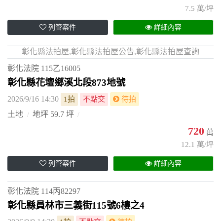
7.5 萬/坪
列管案件
詳細內容
彰化縣法拍屋,彰化縣法拍屋公告,彰化縣法拍屋查詢
彰化法院
115乙16005
彰化縣花壇鄉溪北段873地號
2026/9/16 14:30
1拍
不點交
待拍
土地
地坪 59.7 坪
720
萬
12.1 萬/坪
列管案件
詳細內容
彰化法院
114丙82297
彰化縣員林市三義街115號6樓之4