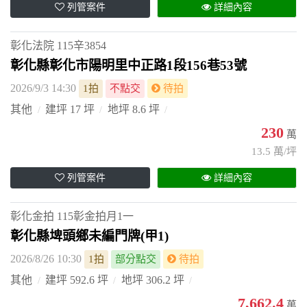
列管案件
詳細內容
彰化法院
115辛3854
彰化縣彰化市陽明里中正路1段156巷53號
2026/9/3 14:30
1拍
不點交
待拍
其他
建坪 17 坪
地坪 8.6 坪
230
萬
13.5 萬/坪
列管案件
詳細內容
彰化金拍
115彰金拍月1一
彰化縣埤頭鄉未編門牌(甲1)
2026/8/26 10:30
1拍
部分點交
待拍
其他
建坪 592.6 坪
地坪 306.2 坪
7,662.4
萬