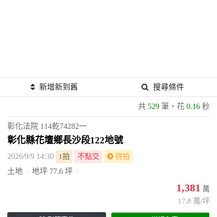
新增新到舊
搜尋條件
共
529
筆，花
0.16
秒
彰化法院
114乾74282一
彰化縣花壇鄉長沙段122地號
2026/9/9 14:30
1拍
不點交
待拍
土地
地坪 77.6 坪
1,381
萬
17.8 萬/坪