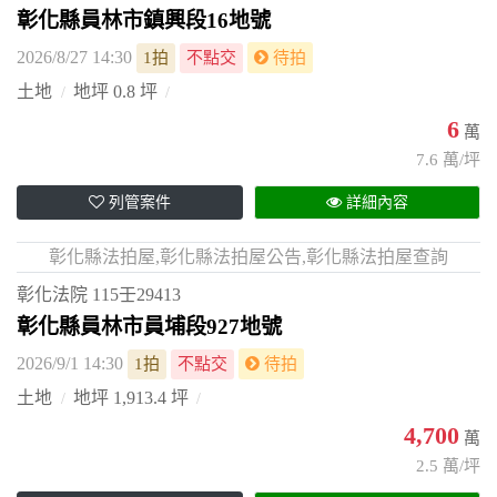
彰化縣員林市鎮興段16地號
2026/8/27 14:30
1拍
不點交
待拍
土地
地坪 0.8 坪
6
萬
7.6 萬/坪
列管案件
詳細內容
彰化縣法拍屋,彰化縣法拍屋公告,彰化縣法拍屋查詢
彰化法院
115壬29413
彰化縣員林市員埔段927地號
2026/9/1 14:30
1拍
不點交
待拍
土地
地坪 1,913.4 坪
4,700
萬
2.5 萬/坪