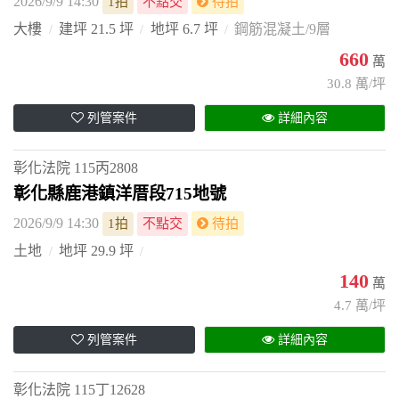
2026/9/9 14:30
1拍
不點交
待拍
大樓
建坪 21.5 坪
地坪 6.7 坪
鋼筋混凝土/9層
660
萬
30.8 萬/坪
列管案件
詳細內容
彰化法院
115丙2808
彰化縣鹿港鎮洋厝段715地號
2026/9/9 14:30
1拍
不點交
待拍
土地
地坪 29.9 坪
140
萬
4.7 萬/坪
列管案件
詳細內容
彰化法院
115丁12628