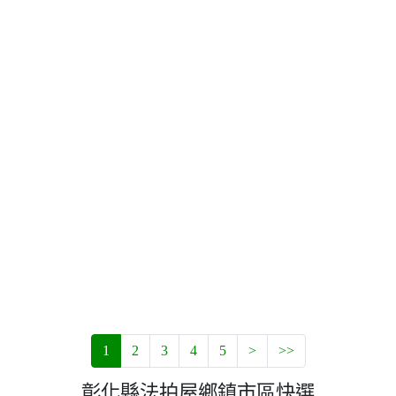
1
2
3
4
5
>
>>
彰化縣法拍屋鄉鎮市區快選