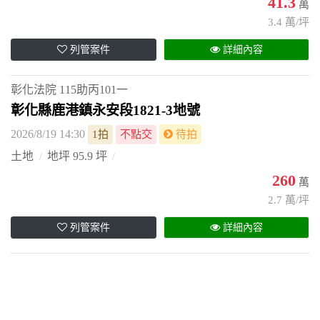
41.3
萬
3.4 萬/坪
列管案件
詳細內容
彰化法院
115助丙101一
彰化縣鹿港鎮永安段1821-3地號
2026/8/19 14:30
1拍
不點交
待拍
土地
地坪 95.9 坪
260
萬
2.7 萬/坪
列管案件
詳細內容