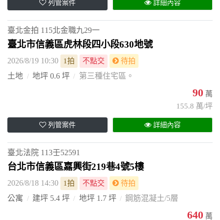
列管案件
詳細內容
臺北金拍
115北金職九29一
臺北市信義區虎林段四小段630地號
2026/8/19 10:30
1拍
不點交
待拍
土地
地坪 0.6 坪
第三種住宅區。
90
萬
155.8 萬/坪
列管案件
詳細內容
臺北法院
113壬52591
台北市信義區嘉興街219巷4號5樓
2026/8/18 14:30
1拍
不點交
待拍
公寓
建坪 5.4 坪
地坪 1.7 坪
鋼筋混凝土/5層
640
萬