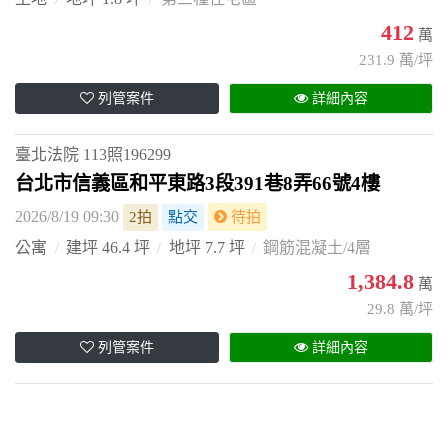
412
萬
231.9 萬/坪
列管案件
詳細內容
臺北法院
113照196299
台北市信義區和平東路3段391巷8弄66號4樓
2026/8/19 09:30
2拍
點交
待拍
公寓
建坪 46.4 坪
地坪 7.7 坪
鋼筋混凝土/4層
1,384.8
萬
29.8 萬/坪
列管案件
詳細內容