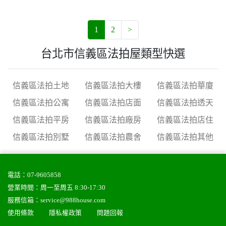
1
2
>
台北市信義區法拍屋類型快選
信義區法拍土地
信義區法拍大樓
信義區法拍華廈
信義區法拍公寓
信義區法拍店面
信義區法拍透天
信義區法拍平房
信義區法拍廠房
信義區法拍店住
信義區法拍別墅
信義區法拍農舍
信義區法拍其他
電話：
07-9605858
營業時間：周一至周五 8:30-17:30
服務信箱：
service@988house.com
使用條款
隱私權政策
問題回報