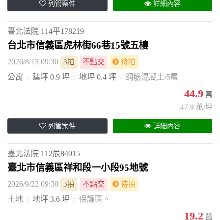
列管案件
詳細內容
臺北法院
114平178219
台北市信義區虎林街66巷15號五樓
2026/8/13 09:30
3拍
不點交
待拍
公寓
建坪 0.9 坪
地坪 0.4 坪
鋼筋混凝土/5層
44.9
萬
47.9 萬/坪
列管案件
詳細內容
臺北法院
112辰84015
臺北市信義區祥和段一小段95地號
2026/9/22 09:30
3拍
不點交
待拍
土地
地坪 3.6 坪
保護區。
19.2
萬