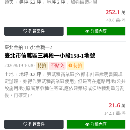
透天
建坪 6.2 坪
地坪 2 坪
加強磚造/4層
252.1
萬
40.8 萬/坪
列管案件
詳細內容
臺北金拍
115北金職一2
臺北市信義區三興段一小段158-1地號
2026/8/19 10:30
特拍
不點交
待拍
土地
地坪 0.2 坪
第貳種商業區(依都市計畫說明書圖規
定辦理，始得作第貳種商業區使用), 但是否在道路用地(公共
設施用地)(原屬第參種住宅區,應依建築線或俟地籍測量分割
後，再確定)。
21.6
萬
142.1 萬/坪
列管案件
詳細內容