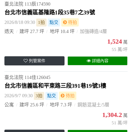
臺北法院
113辰174590
台北市信義區基隆路1段35巷7之39號
2026/8/18 09:30
1拍
點交
待拍
透天
建坪 27.7 坪
地坪 10.4 坪
加強磚造/4層
1,524
萬
55 萬/坪
列管案件
詳細內容
臺北法院
114佳126045
台北市信義區和平東路三段391巷19號3樓
2026/9/7 09:30
3拍
點交
待拍
公寓
建坪 25.6 坪
地坪 7.3 坪
鋼筋混凝土/5層
1,304.2
萬
51 萬/坪