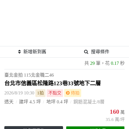
新增新到舊
搜尋條件
共
29
筆，花
0.17
秒
臺北金拍
115北金職二46
台北市信義區松隆路123巷33號地下二層
2026/8/19 10:30
1拍
不點交
待拍
透天
建坪 4.5 坪
地坪 0.4 坪
鋼筋混凝土/8層
160
萬
35.6 萬/坪