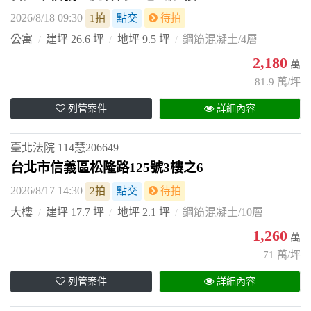
2026/8/18 09:30
1拍
點交
待拍
公寓
建坪 26.6 坪
地坪 9.5 坪
鋼筋混凝土/4層
2,180
萬
81.9 萬/坪
列管案件
詳細內容
臺北法院
114慧206649
台北市信義區松隆路125號3樓之6
2026/8/17 14:30
2拍
點交
待拍
大樓
建坪 17.7 坪
地坪 2.1 坪
鋼筋混凝土/10層
1,260
萬
71 萬/坪
列管案件
詳細內容