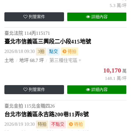
5.3 萬/坪
列管案件
詳細內容
臺北法院
114丙115171
臺北市信義區三興段二小段415地號
2026/8/18 09:30
3拍
點交
待拍
土地
地坪 68.7 坪
第三種住宅區。
10,170
萬
148.1 萬/坪
列管案件
詳細內容
臺北金拍
115北金職四26
台北市信義區永吉路200巷11弄8號
2026/8/19 10:30
特拍
不點交
待拍