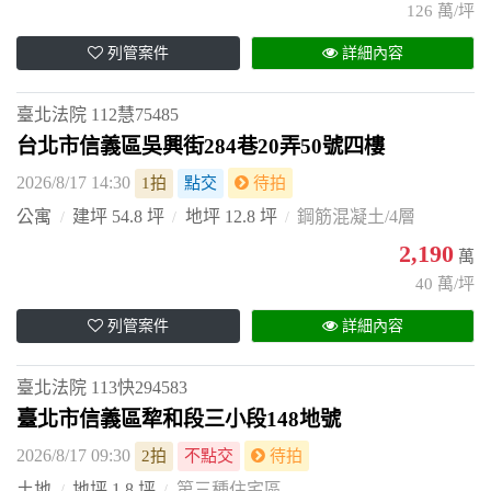
126 萬/坪
列管案件
詳細內容
臺北法院
112慧75485
台北市信義區吳興街284巷20弄50號四樓
2026/8/17 14:30
1拍
點交
待拍
公寓
建坪 54.8 坪
地坪 12.8 坪
鋼筋混凝土/4層
2,190
萬
40 萬/坪
列管案件
詳細內容
臺北法院
113快294583
臺北市信義區犂和段三小段148地號
2026/8/17 09:30
2拍
不點交
待拍
土地
地坪 1.8 坪
第三種住宅區