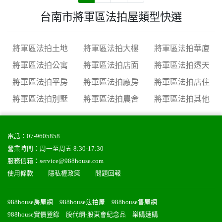
台南市將軍區法拍屋類型快選
將軍區法拍土地
將軍區法拍大樓
將軍區法拍華廈
將軍區法拍公寓
將軍區法拍店面
將軍區法拍透天
將軍區法拍平房
將軍區法拍廠房
將軍區法拍店住
將軍區法拍別墅
將軍區法拍農舍
將軍區法拍其他
電話：
07-9605858
營業時間：周一至周五 8:30-17:30
服務信箱：
service@988house.com
使用條款
隱私權政策
問題回報
988house房屋網
988house法拍屋
988house售屋網
988house實價登錄
股代網-股東會紀念品
樂購速購