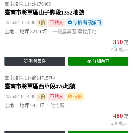
臺南法院
114速176465
臺南市將軍區山子脚段1352地號
2026/8/11 14:00
1拍
不點交
停拍 聲請撤回
土地
地坪 821.9 坪
一般農業區 農牧用地
350
萬
0.4 萬/坪
列管案件
詳細內容
臺南法院
114簡147157甲
臺南市將軍區西華段476地號
2026/8/18 14:00
2拍
不點交
待拍
土地
地坪 99.2 坪
住宅區
480
萬
4.8 萬/坪