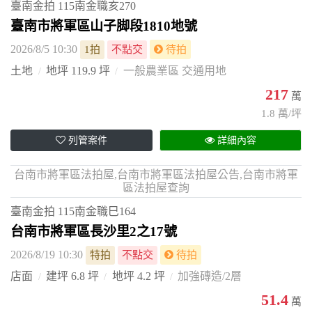
臺南金拍
115南金職亥270
臺南市將軍區山子脚段1810地號
2026/8/5 10:30
1拍
不點交
待拍
土地
地坪 119.9 坪
一般農業區 交通用地
217
萬
1.8 萬/坪
列管案件
詳細內容
台南市將軍區法拍屋,台南市將軍區法拍屋公告,台南市將軍
區法拍屋查詢
臺南金拍
115南金職巳164
台南市將軍區長沙里2之17號
2026/8/19 10:30
特拍
不點交
待拍
店面
建坪 6.8 坪
地坪 4.2 坪
加強磚造/2層
51.4
萬