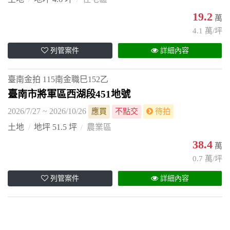
19.2
萬
4.1 萬/坪
列管案件
詳細內容
臺南金拍
115南金職巳152乙
臺南市將軍區西湖段451地號
2026/7/27 ~ 2026/10/26
應買
不點交
待拍
土地
地坪 51.5 坪
農業區
38.4
萬
0.7 萬/坪
列管案件
詳細內容