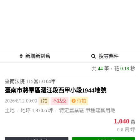
新增新到舊
搜尋條件
共
44
筆，花
0.18
秒
臺南法院
115當13104甲
臺南市將軍區漚汪段西甲小段1944地號
2026/8/12 09:00
1拍
不點交
待拍
土地
地坪 1,370.6 坪
特定農業區 甲種建築用地
1,040
萬
0.8 萬/坪