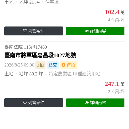
土地
地坪 21 坪
住宅區
102.4
萬
4.9 萬/坪
列管案件
詳細內容
臺南法院
115迅17460
臺南市將軍區嘉昌段1027地號
2026/8/25 09:00
3拍
點交
待拍
土地
地坪 89.2 坪
特定農業區 甲種建築用地
247.1
萬
2.8 萬/坪
列管案件
詳細內容