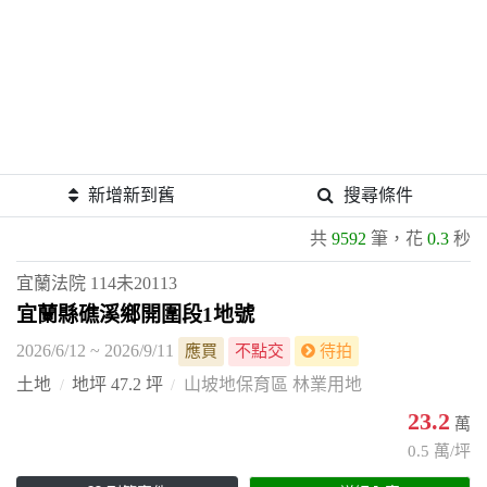
新增新到舊
搜尋條件
共
9592
筆，花
0.3
秒
宜蘭法院
114未20113
宜蘭縣礁溪鄉開圍段1地號
2026/6/12 ~ 2026/9/11
應買
不點交
待拍
土地
地坪 47.2 坪
山坡地保育區 林業用地
23.2
萬
0.5 萬/坪