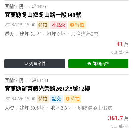
宜蘭法院
114溫4395
宜蘭縣冬山鄉冬山路一段348號
2026/7/29 15:00
特拍
不點交
待拍
透天
建坪 51 坪
地坪 0 坪
加強磚造/2層
41
萬
0.8 萬/坪
列管案件
詳細內容
宜蘭法院
114溫13441
宜蘭縣羅東鎮光榮路269之5號12樓
2026/8/26 15:00
特拍
點交
待拍
大樓
建坪 39.6 坪
地坪 3.3 坪
鋼筋混凝土/12層
361.7
萬
9.1 萬/坪