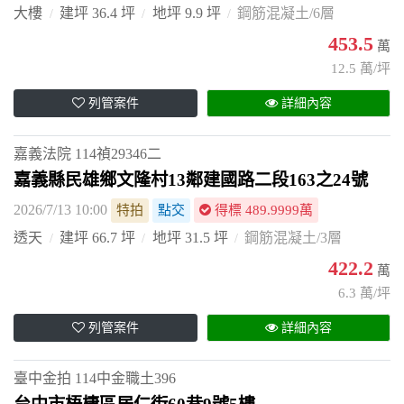
大樓
建坪 36.4 坪
地坪 9.9 坪
鋼筋混凝土/6層
453.5
萬
12.5 萬/坪
列管案件
詳細內容
嘉義法院
114禎29346二
嘉義縣民雄鄉文隆村13鄰建國路二段163之24號
2026/7/13 10:00
特拍
點交
得標 489.9999萬
透天
建坪 66.7 坪
地坪 31.5 坪
鋼筋混凝土/3層
422.2
萬
6.3 萬/坪
列管案件
詳細內容
臺中金拍
114中金職土396