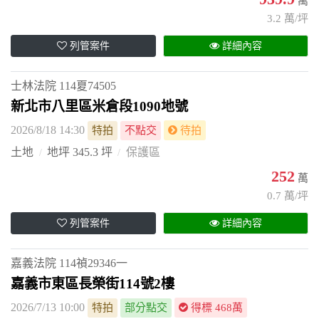
萬
3.2 萬/坪
列管案件
詳細內容
士林法院
114夏74505
新北市八里區米倉段1090地號
2026/8/18 14:30
特拍
不點交
待拍
土地
地坪 345.3 坪
保護區
252
萬
0.7 萬/坪
列管案件
詳細內容
嘉義法院
114禎29346一
嘉義市東區長榮街114號2樓
2026/7/13 10:00
特拍
部分點交
得標 468萬