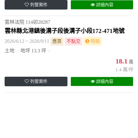
列管案件
詳細內容
雲林法院
114卯28287
雲林縣北港鎮後溝子段後溝子小段172-471地號
2026/6/12 ~ 2026/9/11
應買
不點交
待拍
土地
地坪 13.3 坪
18.1
萬
1.4 萬/坪
列管案件
詳細內容