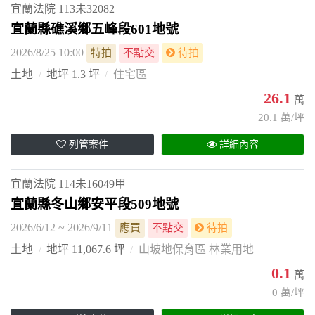
宜蘭法院
113未32082
宜蘭縣礁溪鄉五峰段601地號
2026/8/25 10:00
特拍
不點交
待拍
土地
地坪 1.3 坪
住宅區
26.1
萬
20.1 萬/坪
列管案件
詳細內容
宜蘭法院
114未16049甲
宜蘭縣冬山鄉安平段509地號
2026/6/12 ~ 2026/9/11
應買
不點交
待拍
土地
地坪 11,067.6 坪
山坡地保育區 林業用地
0.1
萬
0 萬/坪