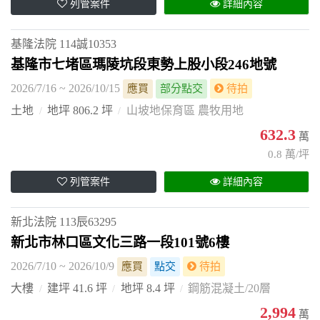
列管案件
詳細內容
基隆法院
114誠10353
基隆市七堵區瑪陵坑段東勢上股小段246地號
2026/7/16 ~ 2026/10/15
應買
部分點交
待拍
土地
地坪 806.2 坪
山坡地保育區 農牧用地
632.3
萬
0.8 萬/坪
列管案件
詳細內容
新北法院
113辰63295
新北市林口區文化三路一段101號6樓
2026/7/10 ~ 2026/10/9
應買
點交
待拍
大樓
建坪 41.6 坪
地坪 8.4 坪
鋼筋混凝土/20層
2,994
萬