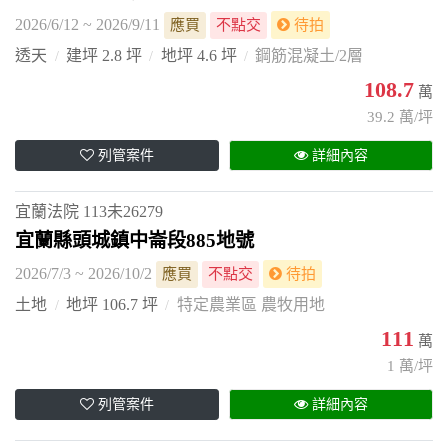
2026/6/12 ~ 2026/9/11
應買
不點交
待拍
透天
建坪 2.8 坪
地坪 4.6 坪
鋼筋混凝土/2層
108.7
萬
39.2 萬/坪
列管案件
詳細內容
宜蘭法院
113未26279
宜蘭縣頭城鎮中崙段885地號
2026/7/3 ~ 2026/10/2
應買
不點交
待拍
土地
地坪 106.7 坪
特定農業區 農牧用地
111
萬
1 萬/坪
列管案件
詳細內容