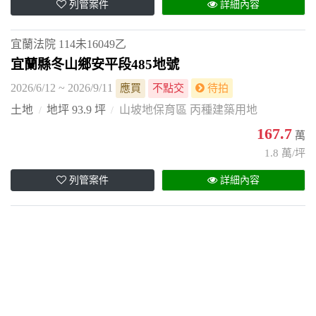
列管案件
詳細內容
宜蘭法院
114未16049乙
宜蘭縣冬山鄉安平段485地號
2026/6/12 ~ 2026/9/11
應買
不點交
待拍
土地
地坪 93.9 坪
山坡地保育區 丙種建築用地
167.7
萬
1.8 萬/坪
列管案件
詳細內容