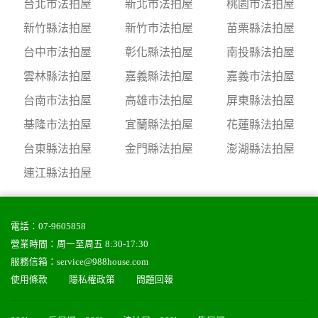
台北市法拍屋
新北市法拍屋
桃園市法拍屋
新竹縣法拍屋
新竹市法拍屋
苗栗縣法拍屋
台中市法拍屋
彰化縣法拍屋
南投縣法拍屋
雲林縣法拍屋
嘉義縣法拍屋
嘉義市法拍屋
台南市法拍屋
高雄市法拍屋
屏東縣法拍屋
基隆市法拍屋
宜蘭縣法拍屋
花蓮縣法拍屋
台東縣法拍屋
金門縣法拍屋
澎湖縣法拍屋
連江縣法拍屋
電話：
07-9605858
營業時間：周一至周五 8:30-17:30
服務信箱：
service@988house.com
使用條款
隱私權政策
問題回報