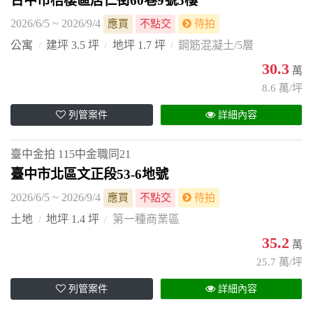
台中市梧棲區居仁街60巷9號5樓
2026/6/5 ~ 2026/9/4
應買
不點交
待拍
公寓
建坪 3.5 坪
地坪 1.7 坪
鋼筋混凝土/5層
30.3
萬
8.6 萬/坪
列管案件
詳細內容
臺中金拍
115中金職同21
臺中市北區文正段53-6地號
2026/6/5 ~ 2026/9/4
應買
不點交
待拍
土地
地坪 1.4 坪
第一種商業區
35.2
萬
25.7 萬/坪
列管案件
詳細內容