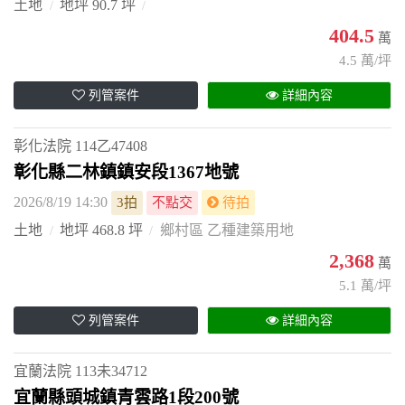
土地
地坪 90.7 坪
404.5
萬
4.5 萬/坪
列管案件
詳細內容
彰化法院
114乙47408
彰化縣二林鎮鎮安段1367地號
2026/8/19 14:30
3拍
不點交
待拍
土地
地坪 468.8 坪
鄉村區 乙種建築用地
2,368
萬
5.1 萬/坪
列管案件
詳細內容
宜蘭法院
113未34712
宜蘭縣頭城鎮青雲路1段200號