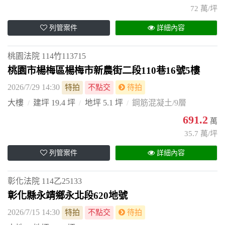
72 萬/坪
列管案件
詳細內容
桃園法院
114竹113715
桃園市楊梅區楊梅市新農街二段110巷16號5樓
2026/7/29 14:30
特拍
不點交
待拍
大樓
建坪 19.4 坪
地坪 5.1 坪
鋼筋混凝土/9層
691.2
萬
35.7 萬/坪
列管案件
詳細內容
彰化法院
114乙25133
彰化縣永靖鄉永北段620地號
2026/7/15 14:30
特拍
不點交
待拍