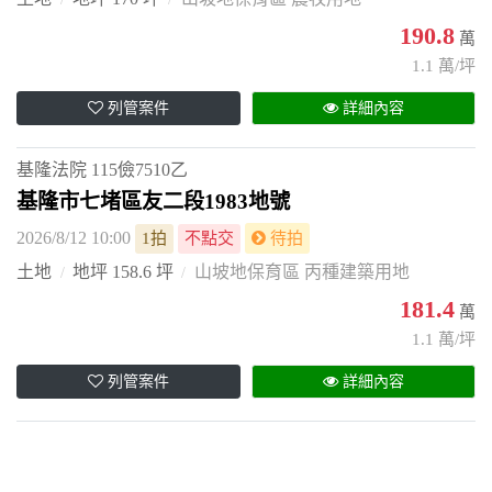
190.8
萬
1.1 萬/坪
列管案件
詳細內容
基隆法院
115儉7510乙
基隆市七堵區友二段1983地號
2026/8/12 10:00
1拍
不點交
待拍
土地
地坪 158.6 坪
山坡地保育區 丙種建築用地
181.4
萬
1.1 萬/坪
列管案件
詳細內容