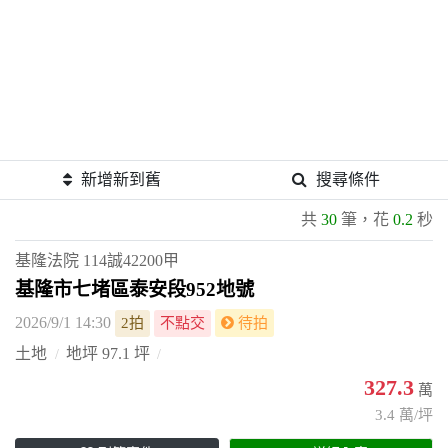
新增新到舊
搜尋條件
共
30
筆，花
0.2
秒
基隆法院
114誠42200甲
基隆市七堵區泰安段952地號
2026/9/1 14:30
2拍
不點交
待拍
土地
地坪 97.1 坪
327.3
萬
3.4 萬/坪