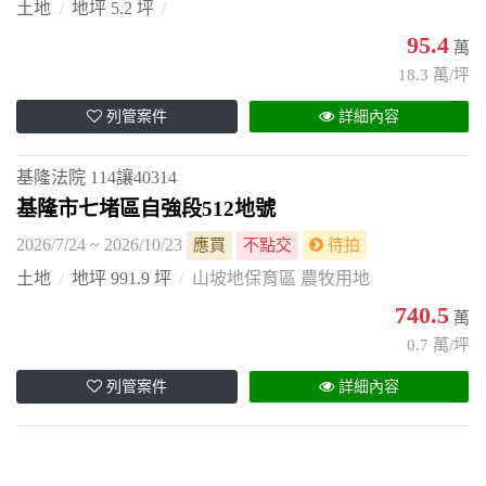
土地
地坪 5.2 坪
95.4
萬
18.3 萬/坪
列管案件
詳細內容
基隆法院
114讓40314
基隆市七堵區自強段512地號
2026/7/24 ~ 2026/10/23
應買
不點交
待拍
土地
地坪 991.9 坪
山坡地保育區 農牧用地
740.5
萬
0.7 萬/坪
列管案件
詳細內容