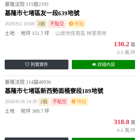
基隆法院
115儉2195
基隆市七堵區友一段639地號
2026/9/2 10:00
2拍
不點交
待拍
土地
地坪 151.7 坪
山坡地保育區 林業用地
130.2
萬
0.9 萬/坪
列管案件
詳細內容
基隆法院
114誠40936
基隆市七堵區新西勢面桶寮段189地號
2026/8/18 14:30
2拍
不點交
待拍
土地
地坪 389.7 坪
318.8
萬
0.8 萬/坪