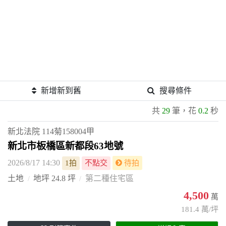
新增新到舊
搜尋條件
共
29
筆，花
0.2
秒
新北法院
114菊158004甲
新北市板橋區新都段63地號
2026/8/17 14:30
1拍
不點交
待拍
土地
地坪 24.8 坪
第二種住宅區
4,500
萬
181.4 萬/坪