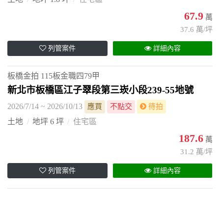
67.9
萬
37.6 萬/坪
列管案件
詳細內容
板橋金拍
115板金職四79甲
新北市板橋區江子翠段第三崁小段239-55地號
2026/7/14 ~ 2026/10/13
應買
不點交
待拍
土地
地坪 6 坪
住宅區
187.6
萬
31.2 萬/坪
列管案件
詳細內容